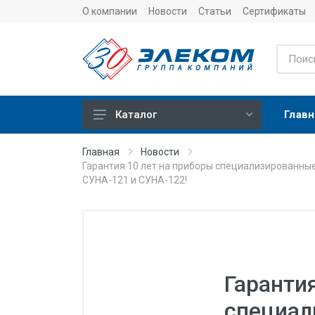
О компании
Новости
Статьи
Сертификаты
Главн
Каталог
Учет
Главная
Новости
Гарантия 10 лет на приборы специализированны
Тепловычислители
СУНА-121 и СУНА-122!
Расходомеры (счетчики)
Датчики температуры
Датчики давления
Теплосчетчики
Гаранти
Сервисные устройства
специал