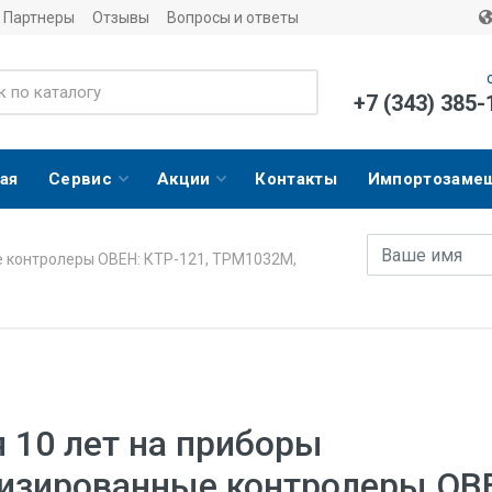
Партнеры
Отзывы
Вопросы и ответы
+7 (343) 385-
ая
Сервис
Акции
Контакты
Импортозаме
Имя
E-mail адрес
е контролеры ОВЕН: КТР-121, ТРМ1032М,
я 10 лет на приборы
изированные контролеры ОВ