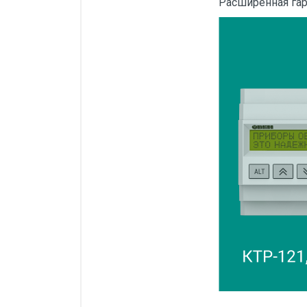
Расширенная гар
Силовые блоки
Автоматы горения Прома
Danfoss
Программное обеспечение
Специализированное
Универсальное
Теплообменное оборудование
Теплообменники ТТАИ
ЗРА
Шаровые краны
Клапаны
Регуляторы давления
Приводы