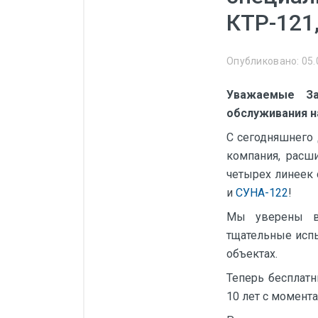
Манометры, термометры
КТР-121
Оборудование для монтажа
Корректоры газов
Опубликовано: 05.
Сумматоры электроэнергии
Уважаемые За
Автоматика
обслуживания н
ОВЕН
С сегодняшнего
компания, расш
MEYERTEC
четырех линеек
KIPPRIBOR
и
СУНА-122
!
Термодат
Мы уверены в 
Приборы ПРОМСИТЕХ
тщательные испы
объектах.
Мерадат
Теперь бесплат
Гигротерм
10 лет с момента
ТРИД