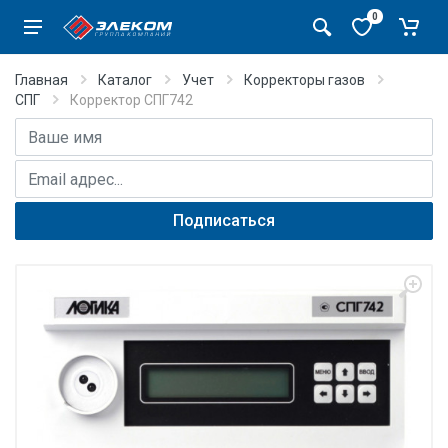
0
Главная
Каталог
Учет
Корректоры газов
СПГ
Корректор СПГ742
Имя
E-mail адрес
Подписаться