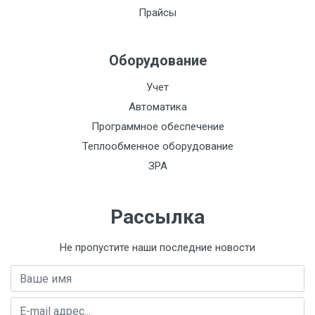
Сталь:
Прайсы
Токовый выход:
Оборудование
Функционально:
Импульсный выход:
Учет
Автоматика
Индикация:
Программное обеспечение
Класс
Теплообменное оборудование
пылевлагозащиты
ЗРА
IP68:
Материал:
Рассылка
НСХ:
Не пропустите наши последние новости
Кол-во каналов:
Имя
Давление, кгс/м3:
E-mail адрес
Давление, кПа: