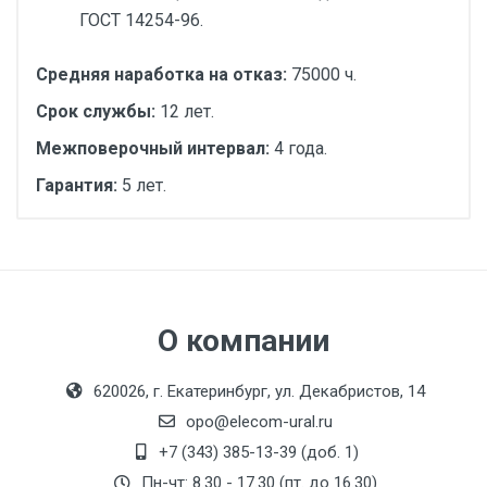
ГОСТ 14254-96.
Средняя наработка на отказ:
75000 ч.
Срок службы:
12 лет.
Межповерочный интервал:
4 года.
Гарантия:
5 лет.
Диаметр, мм:
Руководство по эксплуатации СПГ742
Исполнение:
Свидетельство об утверждении типа СИ
Метрологический
СПГ742
класс:
О компании
Интерфейс:
620026, г. Екатеринбург, ул. Декабристов, 14
Монтажная длина, мм:
opo@elecom-ural.ru
Производитель:
+7 (343) 385-13-39 (доб. 1)
Логика
Пн-чт: 8.30 - 17.30 (пт. до 16.30)