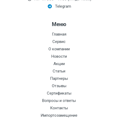
Номинальный диаметр
Telegram
патрубков, мм:
Резьба:
Меню
Максимальный напор,
дм:
Главная
Сервис
Давление, МПа:
О компании
Электроописание:
Новости
Акции
Тип мотора:
Статьи
Номинальное
Партнеры
давление:
Отзывы
Стоимость поверки:
Сертификаты
Вопросы и ответы
t, С:
Контакты
Питание:
Импортозамещение