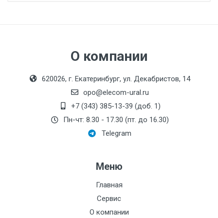
Производитель:
Логика
Руководство по эксплуатации СПТ961 (мод.
961.2)
Свидетельство об утверждении типа СИ
СПТ961
О компании
Декларация о соответствии СПТ961
требованиям ТР ТС
620026, г. Екатеринбург, ул. Декабристов, 14
opo@elecom-ural.ru
+7 (343) 385-13-39 (доб. 1)
Пн-чт: 8.30 - 17.30 (пт. до 16.30)
Telegram
Меню
Главная
Сервис
О компании