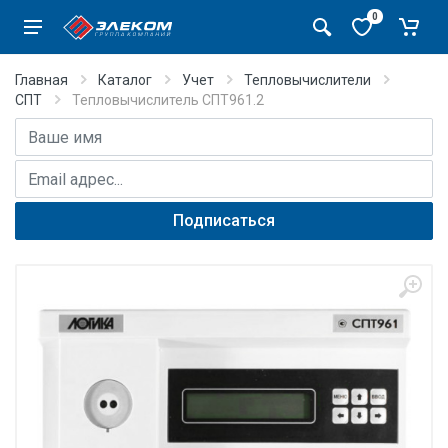
0
Главная
Каталог
Учет
Тепловычислители
СПТ
Тепловычислитель СПТ961.2
Имя
E-mail адрес
Подписаться