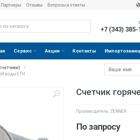
Партнеры
Отзывы
Вопросы и ответы
+7 (343) 385-
ая
Сервис
Акции
Контакты
Импортозаме
Имя
E-mail адрес
счетчики)
ей воды ETH
Cчетчик горяч
Производитель:
ZENNER
По запросу