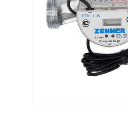
Манометры, термометры
Оборудование для монтажа
Корректоры газов
Сумматоры электроэнергии
Автоматика
ОВЕН
MEYERTEC
KIPPRIBOR
Термодат
Приборы ПРОМСИТЕХ
Мерадат
Гигротерм
ТРИД