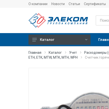
О компании
Новости
Статьи
Сертификаты
Главн
Каталог
Учет
Главная
Каталог
Учет
Расходомеры (
ETH, ETK, MTW, MTK, MTH, WPH
Cчетчик горяч
Тепловычислители
Расходомеры (счетчики)
Датчики температуры
Датчики давления
Теплосчетчики
Сервисные устройства