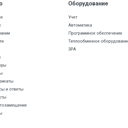
ю
Оборудование
ая
Учет
ть
с
Автоматика
пании
Программное обеспечение
ти
Теплообменное оборудовани
ЗРА
и
еры
ы
NNER
фикаты
сы и ответы
кты
тозамещение
ы