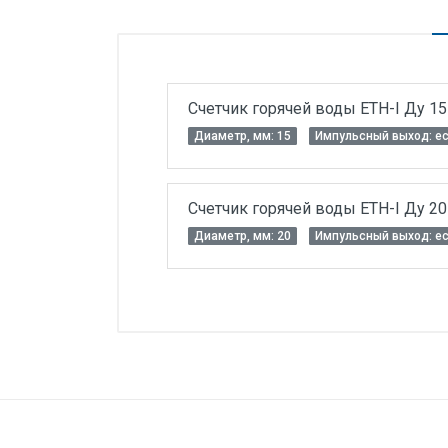
Силовые блоки
Автоматы горения Прома
Danfoss
Cчетчик горячей воды ETH-I Ду 15
Программное обеспечение
Диаметр, мм: 15
Импульсный выход: е
Специализированное
Универсальное
Cчетчик горячей воды ETH-I Ду 20
Теплообменное оборудование
Диаметр, мм: 20
Импульсный выход: е
Теплообменники ТТАИ
Диаметр, мм:
15
ЗРА
Шаровые краны
Индикация:
Клапаны
Исполнение:
Регуляторы давления
Функционально:
Приводы