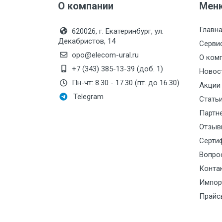
Метрологический класс:
О компании
Мен
Материал:
Главн
620026, г. Екатеринбург, ул.
Импульсный выход:
ес
Декабристов, 14
Серви
opo@elecom-ural.ru
О ком
Класс пылевлагозащиты IP68:
+7 (343) 385-13-39 (доб. 1)
Новос
Интерфейс:
Пн-чт: 8.30 - 17.30 (пт. до 16.30)
Акции
Telegram
Qn, м3/час:
Стать
Партн
Монтажная длина, мм:
Отзыв
Производитель:
ZE
Серти
Токовый выход:
Вопро
Конта
Номинальный диаметр
Импор
патрубков, мм:
Прайс
Резьба:
Максимальный напор, дм: