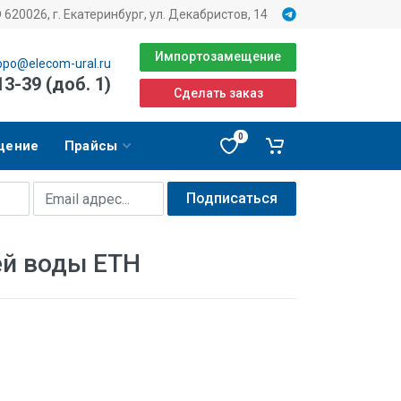
620026, г. Екатеринбург, ул. Декабристов, 14
Импортозамещение
opo@elecom-ural.ru
13-39 (доб. 1)
Сделать заказ
0
щение
Прайсы
Подписаться
ей воды ETH