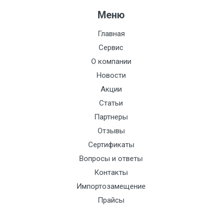
Меню
Сталь:
Производитель:
Главная
Термотроник
Сервис
Токовый выход:
О компании
Исполнение:
Новости
20/20, 25/25, 32/32,
Акции
25/32, 20/25, 50/50,
Статьи
20/32, 20/40, 25/40,
Партнеры
20/50, 32/40, 40/40,
Отзывы
32/50, 25/50, 20/65,
Сертификаты
25/65, 32/65, 40/50,
Вопросы и ответы
32/80, 65/65, 80/80,
Контакты
40/65, 50/65, 40/80,
Импортозамещение
Диаметр, мм:
40/100, 100/100, 50/80,
Прайсы
50/100, 65/80, 50/125,
65/100, 80/100, 65/125,