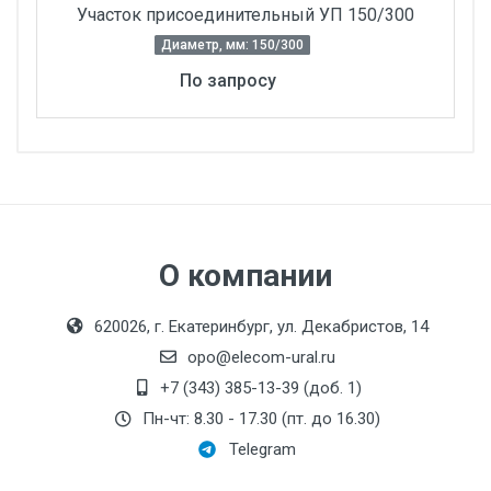
Участок присоединительный УП 150/300
Диаметр, мм: 150/300
По запросу
Номинальный диаметр
патрубков, мм:
Максимальный напор,
дм:
О компании
Электроописание:
620026, г. Екатеринбург, ул. Декабристов, 14
Тип мотора:
opo@elecom-ural.ru
t, С:
+7 (343) 385-13-39 (доб. 1)
Номинальное
Пн-чт: 8.30 - 17.30 (пт. до 16.30)
давление:
Telegram
Питание: