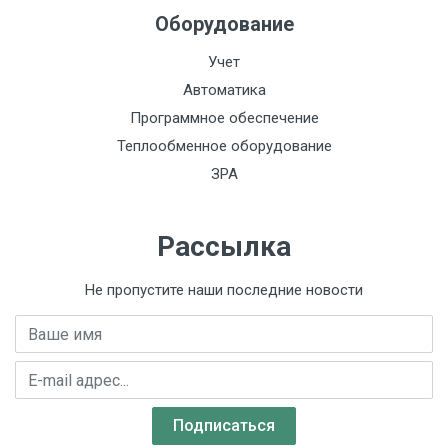
80/125, 100/125,
Оборудование
80/150, 150/150,
Учет
100/150, 100/200,
Автоматика
80/200, 100/250,
Программное обеспечение
150/200, 150/250,
150/300
Теплообменное оборудование
ЗРА
Функционально:
Резьба:
Рассылка
Импульсный выход:
Не пропустите наши последние новости
Индикация:
Имя
Монтажная длина, мм:
Интерфейс:
E-mail адрес
Класс
Подписаться
пылевлагозащиты