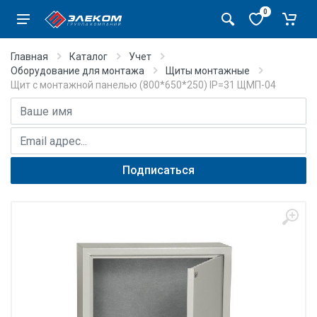
0
Главная
Каталог
Учет
Оборудование для монтажа
Щиты монтажные
Щит с монтажной панелью (800*650*250) IP=31 ЩМП-04
Имя
E-mail адрес
Подписаться