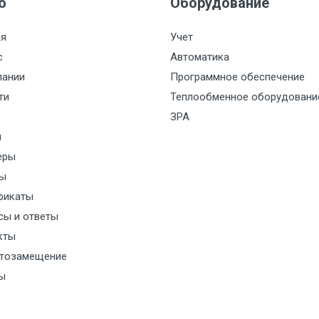
ю
Оборудование
ая
Учет
с
Автоматика
пании
Программное обеспечение
ти
Теплообменное оборудовани
ЗРА
и
еры
ы
фикаты
сы и ответы
кты
тозамещение
ы