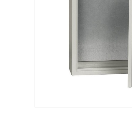
Манометры, термометры
Оборудование для монтажа
Корректоры газов
Сумматоры электроэнергии
Автоматика
ОВЕН
MEYERTEC
KIPPRIBOR
Термодат
Приборы ПРОМСИТЕХ
Мерадат
Гигротерм
ТРИД