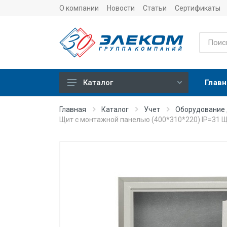
О компании
Новости
Статьи
Сертификаты
Главн
Каталог
Учет
Главная
Каталог
Учет
Оборудование
Щит с монтажной панелью (400*310*220) IP=31 
Тепловычислители
Расходомеры (счетчики)
Датчики температуры
Датчики давления
Теплосчетчики
Сервисные устройства