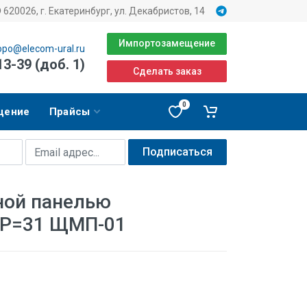
620026, г. Екатеринбург, ул. Декабристов, 14
Импортозамещение
opo@elecom-ural.ru
13-39 (доб. 1)
Сделать заказ
0
щение
Прайсы
Подписаться
ной панелью
 IP=31 ЩМП-01