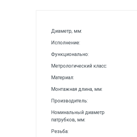
Силовые блоки
Автоматы горения Прома
Danfoss
Диаметр, мм:
Программное обеспечение
Исполнение:
Специализированное
Функционально:
Универсальное
Метрологический класс:
Теплообменное оборудование
Материал:
Теплообменники ТТАИ
Монтажная длина, мм:
ЗРА
Производитель:
Шаровые краны
Номинальный диаметр
Клапаны
патрубков, мм:
Регуляторы давления
Резьба:
Приводы