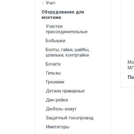
Манометры, термометры
Учет
Оборудование для
Оборудование для монтажа
монтажа
Корректоры газов
Участки
присоединительные
Сумматоры электроэнергии
Бобышки
Автоматика
Болты, гайки, шайбы,
шпильки, контргайки
ОВЕН
Мо
Бочата
MEYERTEC
МП
Гильзы
KIPPRIBOR
По
Грязевик
Термодат
Детали приварные
Приборы ПРОМСИТЕХ
Дин-рейки
Дюбель-хомут
Мерадат
Защитный токопровод
Гигротерм
Имитаторы
ТРИД