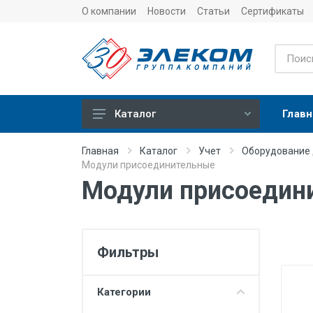
О компании
Новости
Статьи
Сертификаты
Главн
Каталог
Учет
Главная
Каталог
Учет
Оборудование
Модули присоединительные
Тепловычислители
Модули присоедин
Расходомеры (счетчики)
Датчики температуры
Датчики давления
Фильтры
Теплосчетчики
Категории
Сервисные устройства