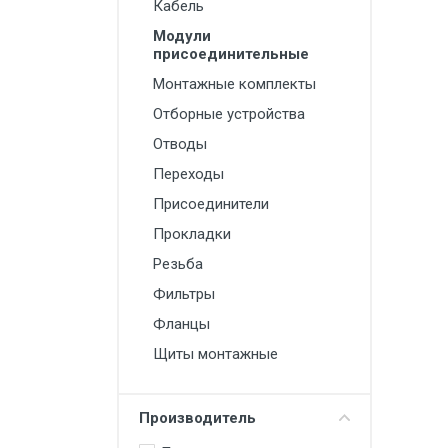
Кабель
Силовые блоки
Модули
присоединительные
Автоматы горения Прома
Монтажные комплекты
Danfoss
Отборные устройства
Программное обеспечение
Отводы
Специализированное
Переходы
Универсальное
Присоединители
Прокладки
Теплообменное оборудование
Резьба
Теплообменники ТТАИ
Фильтры
ЗРА
Фланцы
Шаровые краны
Щиты монтажные
Клапаны
Регуляторы давления
Производитель
Приводы