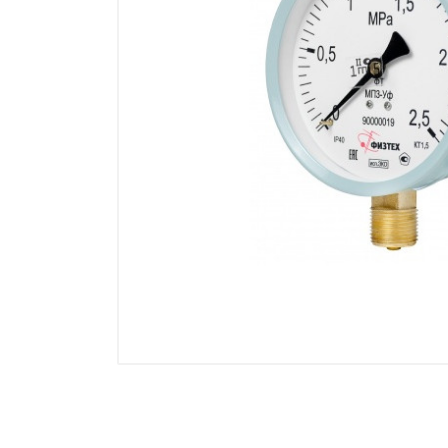
Манометры, термометры
Оборудование для монтажа
Корректоры газов
Сумматоры электроэнергии
Автоматика
ОВЕН
MEYERTEC
KIPPRIBOR
Термодат
Приборы ПРОМСИТЕХ
Мерадат
Гигротерм
ТРИД