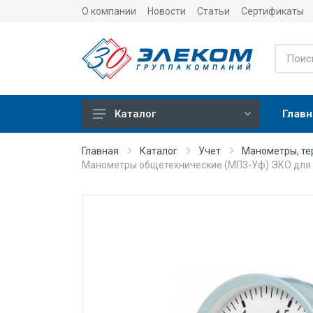
О компании
Новости
Статьи
Сертификаты
Главн
Каталог
Учет
Главная
Каталог
Учет
Манометры, т
Манометры общетехнические (МП3-Уф) ЭКО для
Тепловычислители
Расходомеры (счетчики)
Датчики температуры
Датчики давления
Теплосчетчики
Сервисные устройства