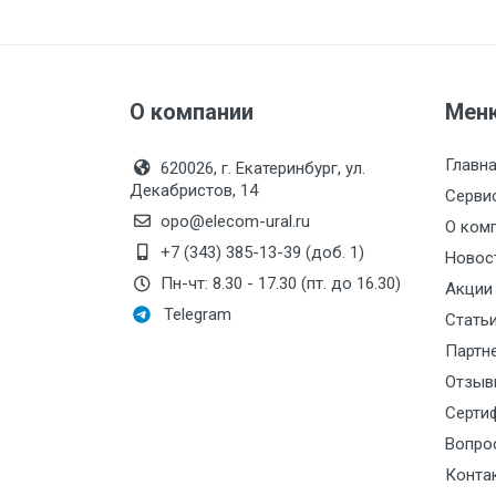
Производитель:
Фи
ТУ 4212-114-64115539-2014
Свидетельство об утверждение типа 
Межповерочный интервал — 2 год
Резьба:
G1
Давление, МПа:
0-1
Описание типа измерений
О компании
Мен
Класс
Тип ФТ, модель
Ф, мм
Стоимость поверки:
точности
Главн
620026, г. Екатеринбург, ул.
Давление, кПа:
0-
Декабристов, 14
Серви
МП3-Уф исп.
opo@elecom-ural.ru
О ком
1,5
100
ЭКО
+7 (343) 385-13-39 (доб. 1)
Новос
Пн-чт: 8.30 - 17.30 (пт. до 16.30)
Акции
Telegram
Стать
Партн
Номинальный диаметр корпуса
Отзыв
Класс точности
Серти
Вопро
Степень пылевлагозащиты
Конта
Резьба присоединительного