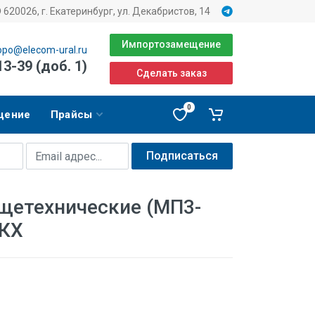
620026, г. Екатеринбург, ул. Декабристов, 14
Импортозамещение
opo@elecom-ural.ru
13-39 (доб. 1)
Сделать заказ
0
щение
Прайсы
Подписаться
щетехнические (МП3-
ЖКХ