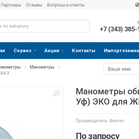
Партнеры
Отзывы
Вопросы и ответы
+7 (343) 385-
ая
Сервис
Акции
Контакты
Импортозаме
Имя
E-mail адрес
ермометры
Манометры
 ЖКХ
Манометры об
Уф) ЭКО для 
Производитель:
Физтех
По запросу