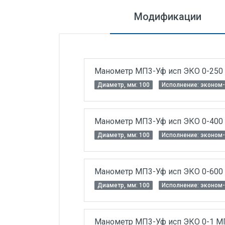
Силовые блоки
Модификации
Автоматы горения Прома
Danfoss
Программное обеспечение
Манометр МП3-Уф исп ЭКО 0-250 к
Специализированное
Диаметр, мм: 100
Исполнение: эконом-
Универсальное
Теплообменное оборудование
Манометр МП3-Уф исп ЭКО 0-400 к
Теплообменники ТТАИ
Диаметр, мм: 100
Исполнение: эконом-
ЗРА
Шаровые краны
Манометр МП3-Уф исп ЭКО 0-600 к
Диаметр, мм: 100
Исполнение: эконом-
Клапаны
Регуляторы давления
Манометр МП3-Уф исп ЭКО 0-1 МПа
Приводы