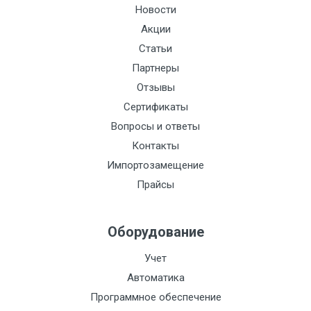
Новости
Электроописание:
Акции
Тип мотора:
Статьи
Номинальное
Партнеры
давление:
Отзывы
Сертификаты
Стоимость поверки:
Вопросы и ответы
t, С:
Контакты
Питание:
Импортозамещение
Прайсы
Сталь:
Токовый выход:
Оборудование
Функционально:
Учет
Импульсный выход:
Автоматика
Индикация:
Программное обеспечение