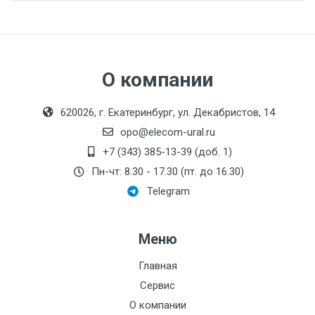
Диаметр, мм:
Свидетельство АДИ
Исполнение:
Руководство по экплуатации АДИ
Метрологический
класс:
О компании
Ethernet, RS-232, RS-
Интерфейс:
620026, г. Екатеринбург, ул. Декабристов, 14
485
opo@elecom-ural.ru
Монтажная длина, мм:
+7 (343) 385-13-39 (доб. 1)
Производитель:
Термотроник
Пн-чт: 8.30 - 17.30 (пт. до 16.30)
Номинальный диаметр
Telegram
патрубков, мм:
Резьба:
Меню
Максимальный напор,
Главная
дм:
Сервис
Давление, МПа:
О компании