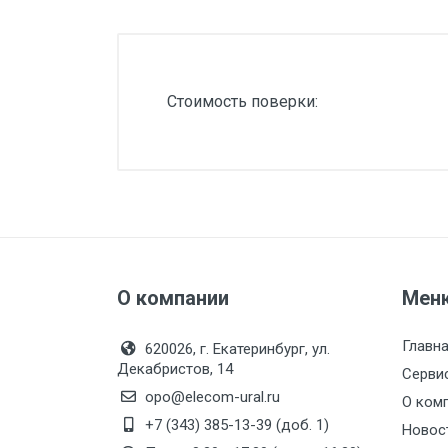
Силовые блоки
Автоматы горения Прома
Danfoss
Стоимость поверки:
Программное обеспечение
Специализированное
Универсальное
Теплообменное оборудование
Теплообменники ТТАИ
О компании
Мен
ЗРА
Шаровые краны
Главн
620026, г. Екатеринбург, ул.
Декабристов, 14
Клапаны
Серви
opo@elecom-ural.ru
О ком
Регуляторы давления
+7 (343) 385-13-39 (доб. 1)
Новос
Приводы