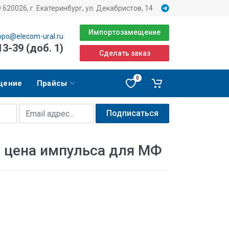
620026, г. Екатеринбург, ул. Декабристов, 14
Импортозамещение
opo@elecom-ural.ru
13-39 (доб. 1)
Сделать заказ
0
щение
Прайсы
Подписаться
 цена импульса для МФ