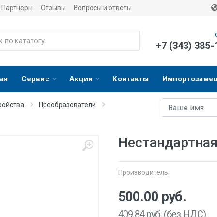
Партнеры
Отзывы
Вопросы и ответы
+7 (343) 385-
ая
Сервис
Акции
Контакты
Импортозаме
Имя
E-mail адрес
ройства
Преобразователи
Нестандартная
Производитель:
500.00
руб.
409.84
руб. (без НДС)