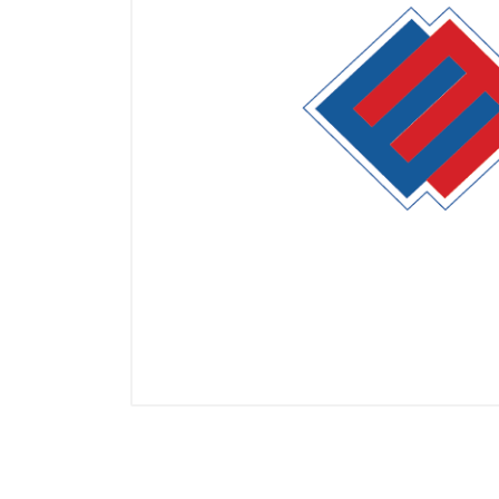
Манометры, термометры
Оборудование для монтажа
Корректоры газов
Сумматоры электроэнергии
Автоматика
ОВЕН
MEYERTEC
KIPPRIBOR
Термодат
Приборы ПРОМСИТЕХ
Мерадат
Гигротерм
ТРИД