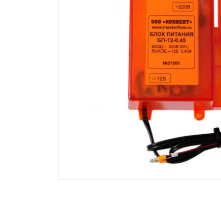
Манометры, термометры
Оборудование для монтажа
Корректоры газов
Сумматоры электроэнергии
Автоматика
ОВЕН
MEYERTEC
KIPPRIBOR
Термодат
Приборы ПРОМСИТЕХ
Мерадат
Гигротерм
ТРИД