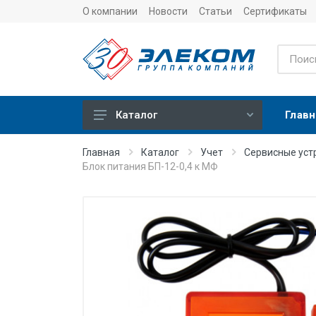
О компании
Новости
Статьи
Сертификаты
Главн
Каталог
Учет
Главная
Каталог
Учет
Сервисные уст
Блок питания БП-12-0,4 к МФ
Тепловычислители
Расходомеры (счетчики)
Датчики температуры
Датчики давления
Теплосчетчики
Сервисные устройства