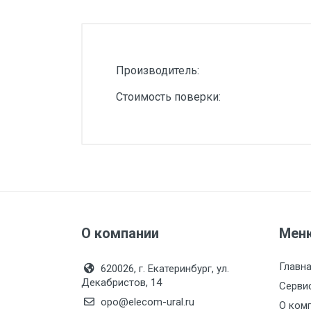
Силовые блоки
Автоматы горения Прома
Danfoss
Производитель:
Программное обеспечение
Стоимость поверки:
Специализированное
Универсальное
Теплообменное оборудование
Теплообменники ТТАИ
ЗРА
О компании
Мен
Шаровые краны
Клапаны
Главн
620026, г. Екатеринбург, ул.
Декабристов, 14
Регуляторы давления
Серви
opo@elecom-ural.ru
О ком
Приводы