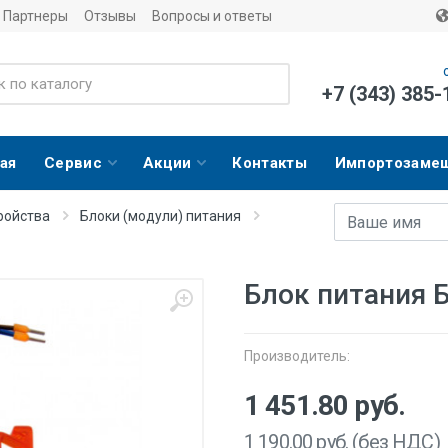
Партнеры
Отзывы
Вопросы и ответы
+7 (343) 385-
ая
Сервис
Акции
Контакты
Импортозаме
Имя
E-mail адрес
ройства
Блоки (модули) питания
Блок питания Б
Производитель:
1 451.80
руб.
1 190.00
руб. (без НДС)