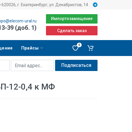
620026, г. Екатеринбург, ул. Декабристов, 14
Импортозамещение
opo@elecom-ural.ru
13-39 (доб. 1)
Сделать заказ
0
щение
Прайсы
Подписаться
П-12-0,4 к МФ