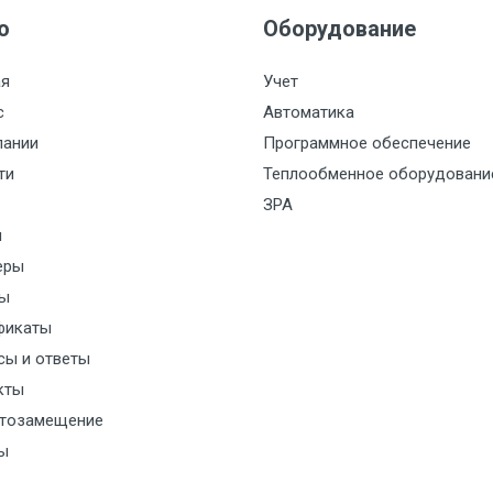
ю
Оборудование
Настраиваемый, 4...
(заводская установк
ая
Учет
с
Автоматика
Капиллярная трубк
пании
Программное обеспечение
Парообразный
ти
Теплообменное оборудовани
ЗРА
1; 2; 3; 4; 6; 11,5 м
и
(в зависимости от
еры
в
К винтовым клемм
ы
фикаты
6...14 мм
сы и ответы
кты
Однополюсный пер
тозамещение
контакт SPDT
ы
АС (10 А 240 В)