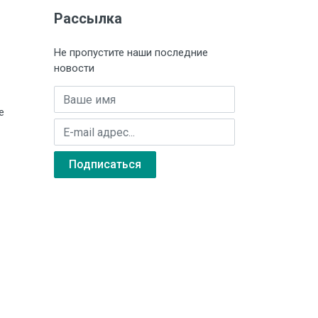
Рассылка
10 °С
а 4 °С)
Не пропустите наши последние
новости
а без термобаллона
Имя
е
E-mail адрес
 модификации)
Подписаться
ам прибора
екидной