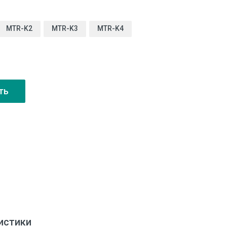
MTR-K2
MTR-K3
MTR-K4
ть
истики