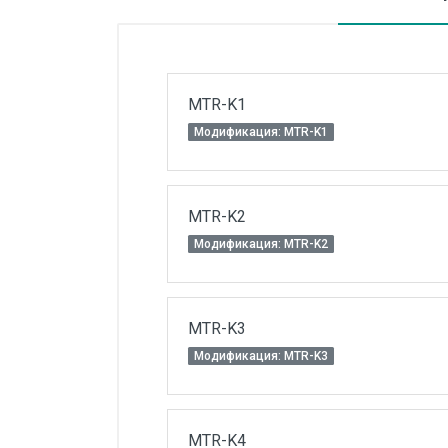
Силовые блоки
Автоматы горения Прома
Danfoss
MTR-K1
Программное обеспечение
Модификация: MTR-K1
Специализированное
Универсальное
MTR-K2
Теплообменное оборудование
Модификация: MTR-K2
Теплообменники ТТАИ
ЗРА
MTR-K3
Шаровые краны
Модификация: MTR-K3
Клапаны
Регуляторы давления
MTR-K4
Приводы