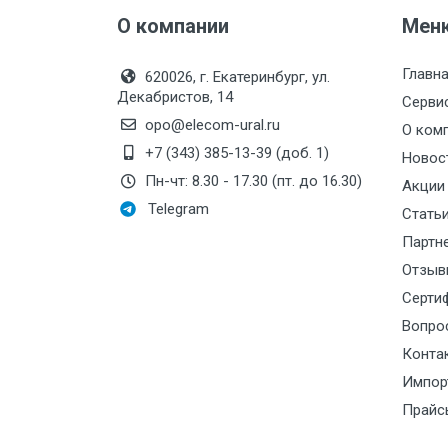
О компании
Мен
Дифференциал
Главн
620026, г. Екатеринбург, ул.
Декабристов, 14
Серви
Тип чувствительно элемента
opo@elecom-ural.ru
О ком
Тип наполнителя
+7 (343) 385-13-39 (доб. 1)
Новос
Пн-чт: 8.30 - 17.30 (пт. до 16.30)
Акции
Telegram
Длина капиллярной трубки
Стать
Партн
Подключение сигнальных проводо
Отзыв
Серти
Диаметр подключаемого кабеля
Вопро
Конта
Управляющий выход
Импор
Прайс