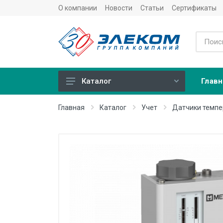
О компании
Новости
Статьи
Сертификаты
Главн
Каталог
Учет
Главная
Каталог
Учет
Датчики темпе
Тепловычислители
Расходомеры (счетчики)
Датчики температуры
Датчики давления
Теплосчетчики
Сервисные устройства