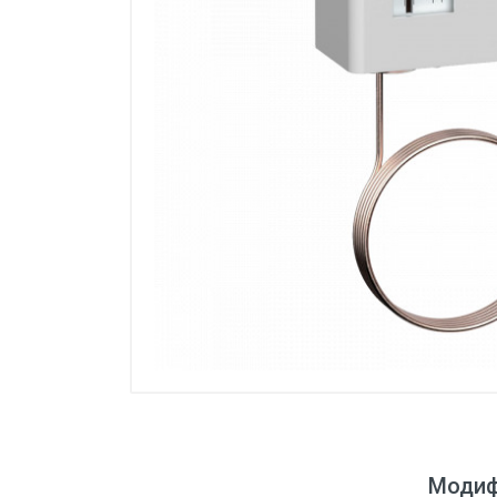
Манометры, термометры
Оборудование для монтажа
Корректоры газов
Сумматоры электроэнергии
Автоматика
ОВЕН
MEYERTEC
KIPPRIBOR
Термодат
Приборы ПРОМСИТЕХ
Мерадат
Гигротерм
Модиф
ТРИД