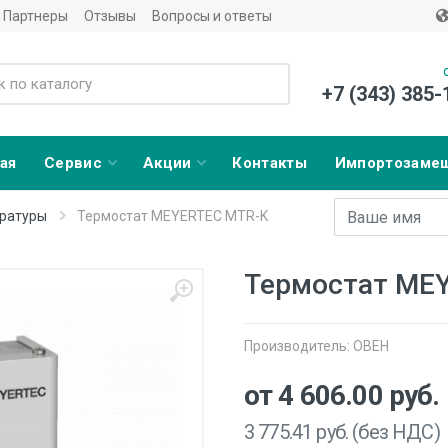
Партнеры
Отзывы
Вопросы и ответы
+7 (343) 385-
ая
Сервис
Акции
Контакты
Импортозаме
Имя
E-mail адрес
ратуры
Термостат MEYERTEC MTR-K
Термостат ME
Производитель:
ОВЕН
от 4 606.00
руб.
3 775.41
руб. (без НДС)