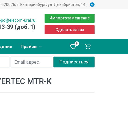
620026, г. Екатеринбург, ул. Декабристов, 14
Импортозамещение
opo@elecom-ural.ru
13-39 (доб. 1)
Сделать заказ
0
щение
Прайсы
Подписаться
YERTEC MTR-K