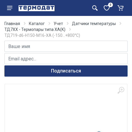
0
Главная
Каталог
Учет
Датчики температуры
ТД7ХХ - Термопары типа ХА(K)
ТД719-d6-H150-M16-ХА (-150…+800°С)
Имя
E-mail адрес
Подписаться