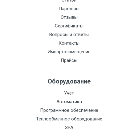
Статьи
Электроописание:
Партнеры
Тип мотора:
Отзывы
Сертификаты
Номинальное
давление:
Вопросы и ответы
Контакты
Стоимость поверки:
1930
Импортозамещение
t, С:
Прайсы
Питание:
Оборудование
Сталь:
Токовый выход:
Учет
Автоматика
Импульсный выход:
Программное обеспечение
Индикация:
Теплообменное оборудование
ЗРА
Интерфейс: