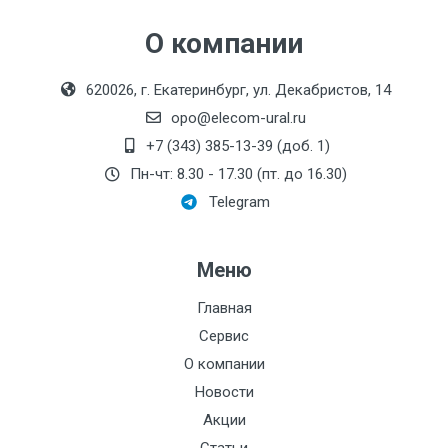
Функционально:
О компании
Метрологический
класс:
620026, г. Екатеринбург, ул. Декабристов, 14
Материал:
opo@elecom-ural.ru
Монтажная длина, мм:
+7 (343) 385-13-39 (доб. 1)
Пн-чт: 8.30 - 17.30 (пт. до 16.30)
Производитель:
Системы контроля
Telegram
НСХ:
Номинальный диаметр
Меню
патрубков, мм:
Главная
Резьба:
Сервис
Максимальный напор,
О компании
дм:
Новости
Акции
Давление, МПа: