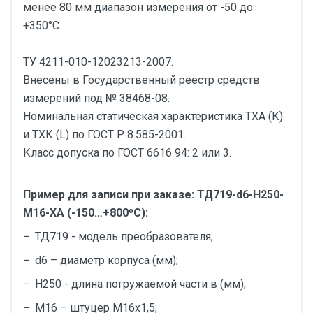
менее 80 мм диапазон измерения от -50 до
+350°С.
ТУ 4211-010-12023213-2007.
Внесены в Государственный реестр средств
измерений под № 38468-08.
Номинальная статическая характеристика ТХА (К)
и ТХК (L) по ГОСТ Р 8.585-2001.
Класс допуска по ГОСТ 6616 94: 2 или 3.
Пример для записи при заказе: ТД719-d6-H250-
М16-ХА (-150…+800⁰С):
− ТД719 - модель преобразователя;
− d6 – диаметр корпуса (мм);
− Н250 - длина погружаемой части в (мм);
− М16 – штуцер М16х1,5;