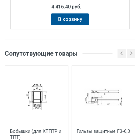
4 416.40 руб.
В корзину
Монтажная длина, мм:
70, 98, 223, 133
Сертификат КТПТР-04, -05
Производитель:
Термико
Сопутствующие товары
Руководство по эксплуатации КТПТР-04, -05
НСХ:
100П, Pt100
Технические характеристики
Бобышки (для КТПТР и
Гильзы защитные Г3-6,3
ТПТ)