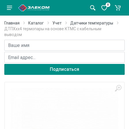
0
Главная
Каталог
Учет
Датчики температуры
ДТПХхх4 термопары на основе КТМС с кабельным
выводом
Имя
E-mail адрес
Подписаться