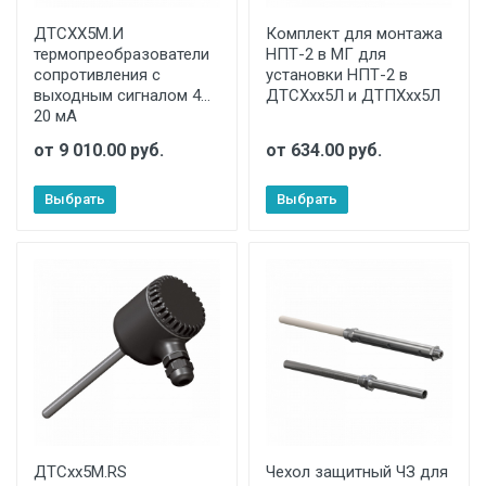
ДТСХХ5М.И
Комплект для монтажа
термопреобразователи
НПТ-2 в МГ для
сопротивления с
установки НПТ-2 в
выходным сигналом 4…
ДТСХхх5Л и ДТПХхх5Л
20 мА
от 9 010.00 руб.
от 634.00 руб.
Выбрать
Выбрать
ДТСхх5М.RS
Чехол защитный ЧЗ для