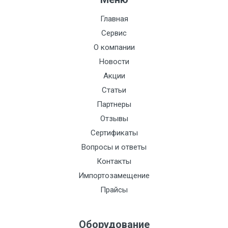
Сталь:
Главная
Токовый выход:
Сервис
О компании
Импульсный выход:
Новости
Индикация:
Акции
Интерфейс:
Статьи
Партнеры
Класс
Отзывы
пылевлагозащиты
IP68:
Сертификаты
Вопросы и ответы
Кол-во каналов:
Контакты
Давление, кгс/м3:
Импортозамещение
Прайсы
Давление, кПа:
Qn, м3/час:
Оборудование