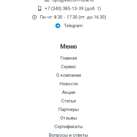
opo@elecom-ural.ru
Номинальный диаметр
+7 (343) 385-13-39 (доб. 1)
патрубков, мм:
Пн-чт: 8.30 - 17.30 (пт. до 16.30)
Telegram
Резьба:
-, G1/2
Максимальный напор,
Меню
дм:
Давление, МПа:
Главная
1, 1.6, 2.5, 0.4, 0.6
Сервис
Электроописание:
Преимущества:
О компании
Тип мотора:
Новости
Межповерочный интервал – 4 года.
Акции
Номинальное
Идеально подходит для применения на
давление:
Статьи
тепловых пунктах и тепловычислителях.
Партнеры
Давление, кПа:
Высокий класс точности 0,5%.
Отзывы
t, С:
Сертификаты
Основные технические характеристики
Питание:
Вопросы и ответы