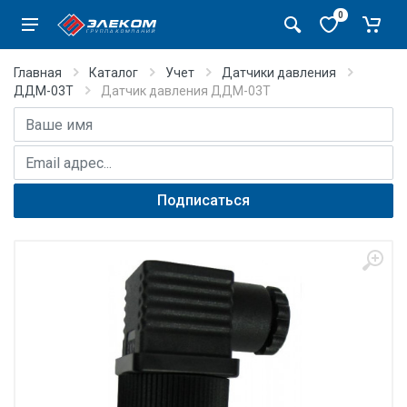
0
Главная
Каталог
Учет
Датчики давления
ДДМ-03Т
Датчик давления ДДМ-03Т
Имя
E-mail адрес
Подписаться