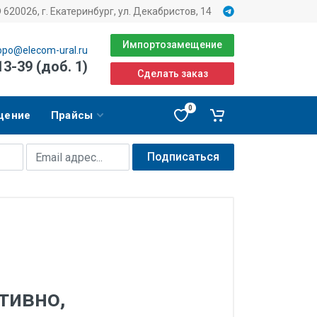
620026, г. Екатеринбург, ул. Декабристов, 14
Импортозамещение
opo@elecom-ural.ru
13-39 (доб. 1)
Сделать заказ
0
щение
Прайсы
Подписаться
тивно,