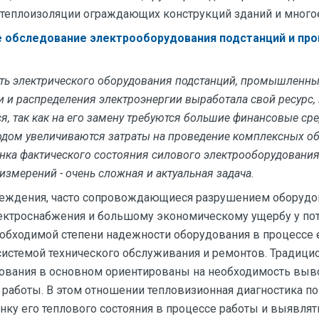
 теплоизоляции ограждающих конструкций зданий и многое
 обследование электрооборудования подстанций и п
сть электрического оборудования подстанций, промышленны
и и распределения электроэнергии выработала свой ресурс,
я, так как на его замену требуются большие финансовые сре
одом увеличиваются затраты на проведение комплексных о
енка фактического состояния силового электрооборудования
измерений - очень сложная и актуальная задача.
еждения, часто сопровождающиеся разрушением оборудов
ктроснабжения и большому экономическому ущербу у пот
бходимой степени надежности оборудования в процессе 
системой технического обслуживания и ремонтов. Традиц
ования в основном ориентированы на необходимость выв
 работы. В этом отношении тепловизионная диагностика п
нку его теплового состояния в процессе работы и выявлят