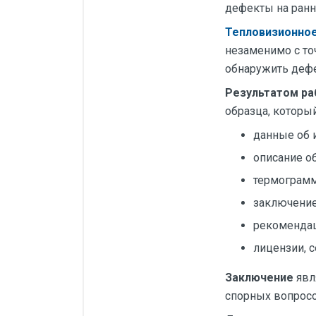
дефекты на ранне
Тепловизионное
незаменимо с то
обнаружить дефе
Результатом р
образца, которы
данные об 
описание о
термограмм
заключение
рекомендац
лицензии, 
Заключение
явл
спорных вопросо