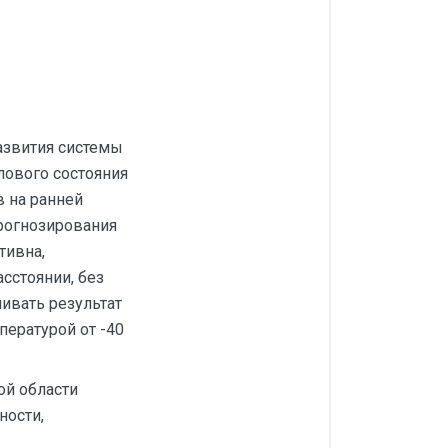
азвития системы
лового состояния
 на ранней
прогнозирования
тивна,
асстоянии, без
нивать результат
пературой от -40
ой области
ности,