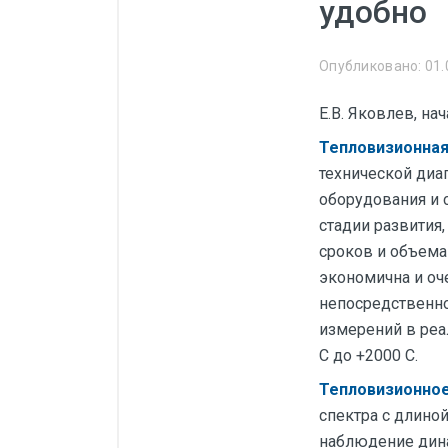
удобно
Манометры, термометры
Оборудование для монтажа
Опубликовано: 01.
Корректоры газов
Е.В. Яковлев, н
Сумматоры электроэнергии
Тепловизионная
Автоматика
технической диа
ОВЕН
оборудования и 
MEYERTEC
стадии развития
сроков и объема
KIPPRIBOR
экономична и оче
Термодат
непосредственно
Приборы ПРОМСИТЕХ
измерений в реа
С до +2000 С.
Мерадат
Тепловизионно
Гигротерм
спектра с длино
ТРИД
наблюдение дина