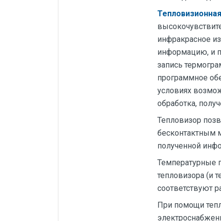
Силовые блоки
Тепловизионная
высокочувствит
Автоматы горения Прома
инфракрасное из
Danfoss
информацию, и п
Программное обеспечение
запись термогра
программное обе
Специализированное
условиях возмож
Универсальное
обработка, полу
Теплообменное оборудование
Тепловизор позв
Теплообменники ТТАИ
бесконтактным м
полученной инфо
ЗРА
Температурные п
Шаровые краны
тепловизора (и 
Клапаны
соответствуют р
Регуляторы давления
При помощи теп
электроснабжени
Приводы