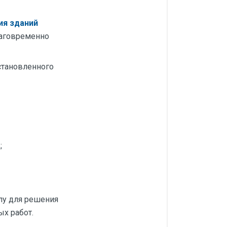
ия зданий
лаговременно
становленного
;
лу для решения
х работ.