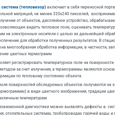
 система (тепловизор)
включает в себя переносной порта
ельной матрицей, не менее 320х240 пикселей, восприни
лучение от объектов, дисплейное устройство, обрабатыв
озволяющее видеть тепловое поле, оценивать температур
мм на электронные носители с целью их дальнейшей обраб
спечение для обработки полученных результатов. В стаци
на многообразная обработка информации, в частности, запи
чение цветных термограмм.
оляет регистрировать температурное поле на поверхности
етодом за счет излучения, а термограммы являются основ
рмации по тепловому состоянию объекта.
оля поверхностей обследуемых объектов получаются на э
термограммах) в виде цветного изображения, градации цве
азличным температурам.
ловизионной диагностики можно выявлять дефекты в сис
я, отопительных системах, трубопроводах горячей воды и