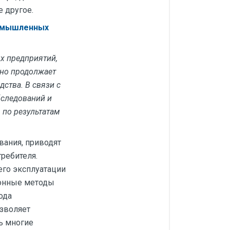
 другое.
ромышленных
х предприятий,
 но продолжает
дства. В связи с
бследований и
 по результатам
ания, приводят
ребителя.
его эксплуатации
ионные методы
ода
озволяет
ь многие