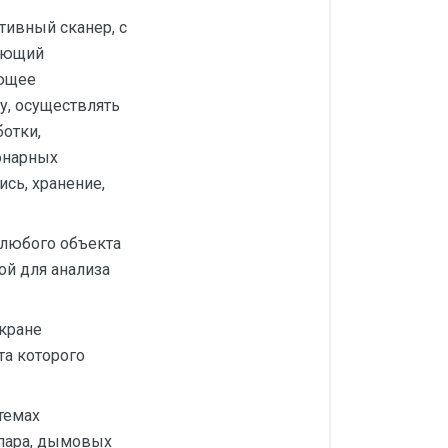
тивный сканер, с
мающий
ающее
у, осуществлять
отки,
онарных
сь, хранение,
 любого объекта
ой для анализа
кране
та которого
темах
 пара, дымовых