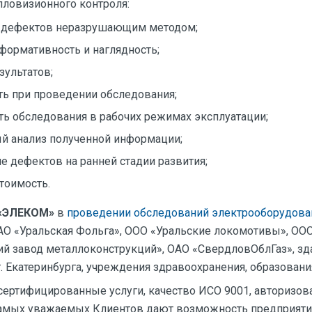
пловизионного контроля:
 дефектов неразрушающим методом;
формативность и наглядность;
зультатов;
ть при проведении обследования;
ь обследования в рабочих режимах эксплуатации;
й анализ полученной информации;
е дефектов на ранней стадии развития;
тоимость.
«ЭЛЕКОМ»
в
проведении обследований электрооборудова
АО «Уральская Фольга», ООО «Уральские локомотивы», ОО
й завод металлоконструкций», ОАО «СвердловОблГаз», зд
 Екатеринбурга, учреждения здравоохранения, образования 
 сертифицированные услуги, качество ИСО 9001, авторизов
амых уважаемых Клиентов дают возможность предприя