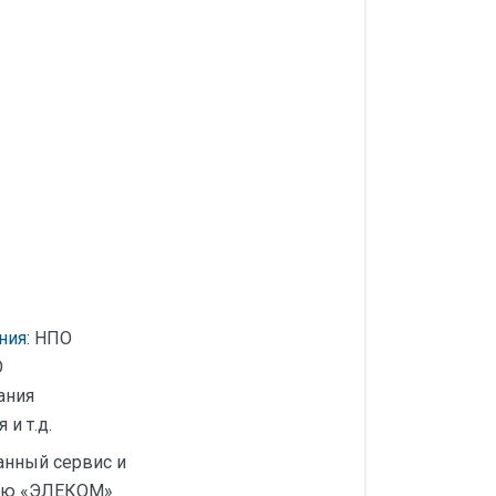
ния
: НПО
О
ания
и т.д.
анный сервис и
тию «ЭЛЕКОМ»