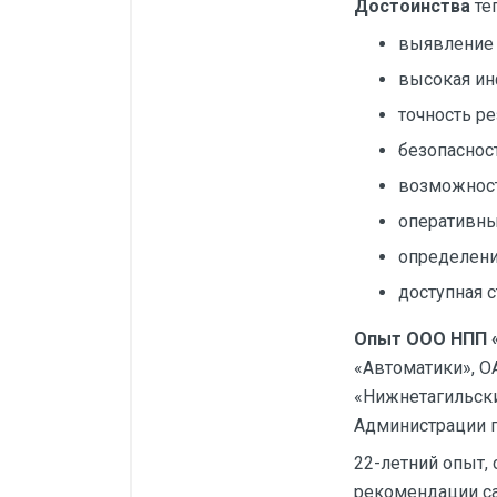
Достоинства
те
выявление
высокая ин
точность ре
безопаснос
возможност
оперативны
определени
доступная с
Опыт ООО НПП 
«Автоматики», О
«Нижнетагильски
Администрации г.
22-летний опыт,
рекомендации с