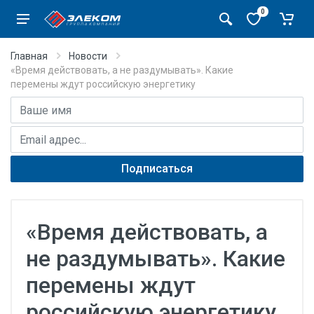
0
Главная
Новости
«Время действовать, а не раздумывать». Какие
перемены ждут российскую энергетику
Имя
E-mail адрес
Подписаться
«Время действовать, а
не раздумывать». Какие
перемены ждут
российскую энергетику