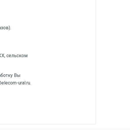
зов).
КХ, сельском
аботку Вы
lecom-ural.ru.