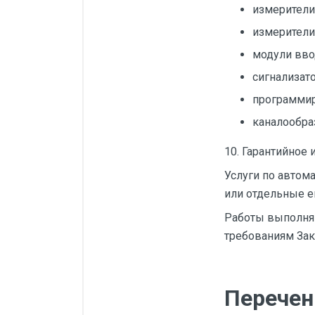
измерители
измерители
модули вво
сигнализат
программи
каналообра
10. Гарантийное 
Услуги по автом
или отдельные е
Работы выполня
требованиям Зак
Перечен