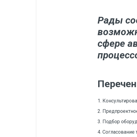
Манометры, термометры
Оборудование для монтажа
Рады со
Корректоры газов
возможн
Сумматоры электроэнергии
сфере а
Автоматика
процесс
ОВЕН
MEYERTEC
KIPPRIBOR
Перечен
Термодат
Приборы ПРОМСИТЕХ
1. Консультирова
2. Предпроектно
Мерадат
3. Подбор обору
Гигротерм
4. Согласование
ТРИД