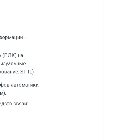
нформации –
 (ПЛК) на
визуальные
ание: ST, IL).
афов автоматики,
м).
дств связи: