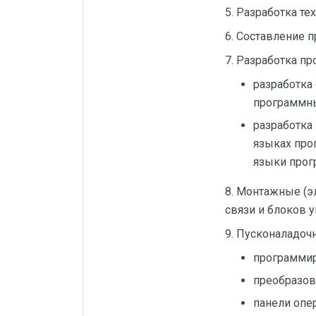
5. Разработка те
Силовые блоки
6. Составление 
Автоматы горения Прома
7. Разработка п
Danfoss
разработка
Программное обеспечение
программны
Специализированное
разработка
Универсальное
языках про
языки прогр
Теплообменное оборудование
Теплообменники ТТАИ
8. Монтажные (э
связи и блоков у
ЗРА
9. Пусконаладоч
Шаровые краны
программир
Клапаны
преобразов
Регуляторы давления
панели опер
Приводы