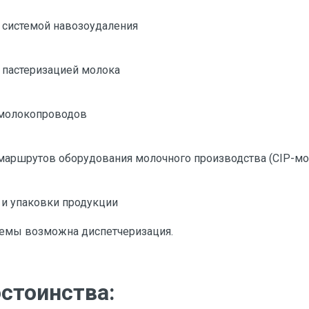
 системой навозоудаления
 пастеризацией молока
молокопроводов
аршрутов оборудования молочного производства (CIP-мо
 и упаковки продукции
темы возможна диспетчеризация.
стоинства: