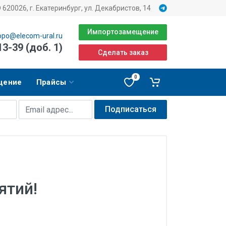
620026, г. Екатеринбург, ул. Декабристов, 14
Импортозамещение
opo@elecom-ural.ru
13-39 (доб. 1)
Сделать заказ
0
щение
Прайсы
Подписаться
тий!