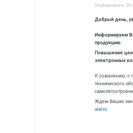
Манометры, термометры
Опубликовано: 26.
Оборудование для монтажа
Добрый день, у
Корректоры газов
Сумматоры электроэнергии
Информируем Ва
продукцию.
Автоматика
Повышение цен 
ОВЕН
электронных ко
MEYERTEC
К сожалению, с 
KIPPRIBOR
технического об
Термодат
самолетостроени
Приборы ПРОМСИТЕХ
Ждем Ваших заяв
Мерадат
ural.ru
Гигротерм
ТРИД