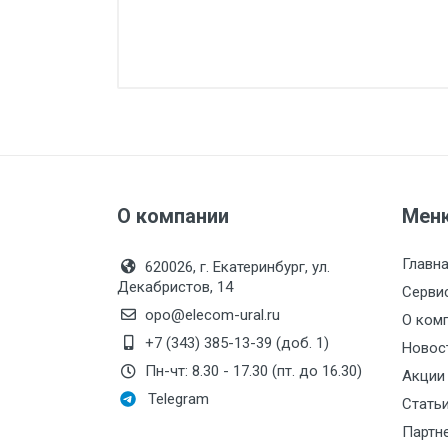
Силовые блоки
Автоматы горения Прома
Danfoss
Программное обеспечение
Специализированное
Универсальное
О компании
Мен
Теплообменное оборудование
Главн
620026, г. Екатеринбург, ул.
Теплообменники ТТАИ
Декабристов, 14
Серви
ЗРА
opo@elecom-ural.ru
О ком
Шаровые краны
+7 (343) 385-13-39 (доб. 1)
Новос
Пн-чт: 8.30 - 17.30 (пт. до 16.30)
Клапаны
Акции
Telegram
Стать
Регуляторы давления
Партн
Приводы