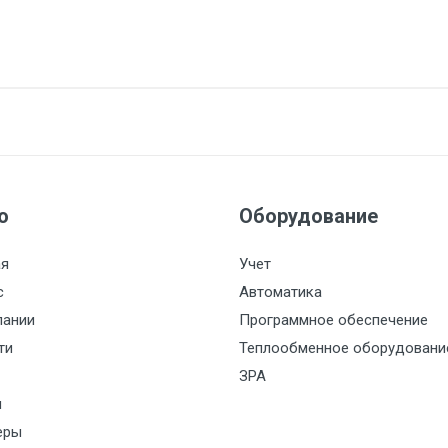
ю
Оборудование
ая
Учет
с
Автоматика
пании
Программное обеспечение
ти
Теплообменное оборудовани
ЗРА
и
еры