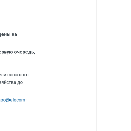
цены на
ервую очередь,
тели сложного
зяйства до
opo@elecom-