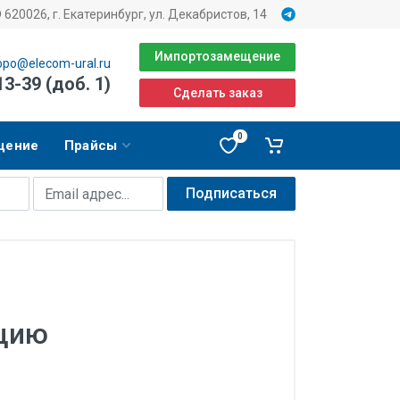
620026, г. Екатеринбург, ул. Декабристов, 14
Импортозамещение
opo@elecom-ural.ru
13-39 (доб. 1)
Сделать заказ
0
щение
Прайсы
Подписаться
кцию