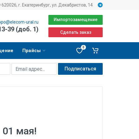
620026, г. Екатеринбург, ул. Декабристов, 14
Импортозамещение
opo@elecom-ural.ru
13-39 (доб. 1)
Сделать заказ
0
щение
Прайсы
Подписаться
01 мая!