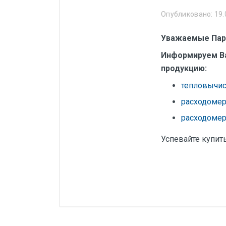
Манометры, термометры
Опубликовано: 19.
Оборудование для монтажа
Уважаемые Пар
Корректоры газов
Информируем Ва
Сумматоры электроэнергии
продукцию:
Автоматика
тепловычис
ОВЕН
расходоме
MEYERTEC
расходоме
KIPPRIBOR
Успевайте купит
Термодат
Приборы ПРОМСИТЕХ
Мерадат
Гигротерм
ТРИД