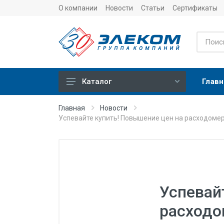
О компании
Новости
Статьи
Сертификаты
Главн
Каталог
Учет
Главная
Новости
Успевайте купить! Повышение цен на расходоме
Тепловычислители
Расходомеры (счетчики)
Датчики температуры
Датчики давления
Успевай
Теплосчетчики
расходо
Сервисные устройства