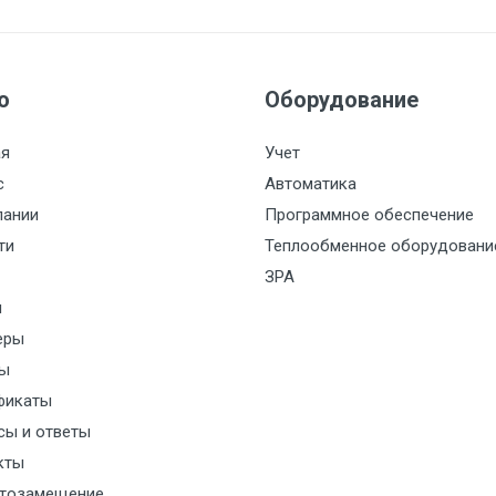
ю
Оборудование
ая
Учет
с
Автоматика
пании
Программное обеспечение
ти
Теплообменное оборудовани
ЗРА
и
еры
ы
фикаты
сы и ответы
кты
тозамещение