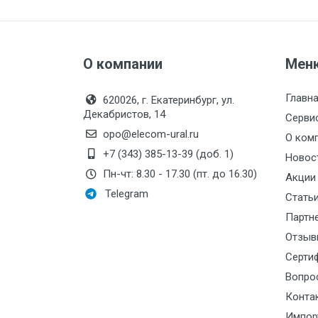
Силовые блоки
Автоматы горения Прома
О компании
Мен
Danfoss
Программное обеспечение
Главн
620026, г. Екатеринбург, ул.
Декабристов, 14
Специализированное
Серви
opo@elecom-ural.ru
О ком
Универсальное
+7 (343) 385-13-39 (доб. 1)
Новос
Теплообменное оборудование
Пн-чт: 8.30 - 17.30 (пт. до 16.30)
Акции
Теплообменники ТТАИ
Telegram
Стать
ЗРА
Партн
Отзыв
Шаровые краны
Серти
Клапаны
Вопро
Регуляторы давления
Конта
Приводы
Импор