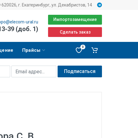
620026, г. Екатеринбург, ул. Декабристов, 14
Импортозамещение
opo@elecom-ural.ru
13-39 (доб. 1)
Сделать заказ
0
щение
Прайсы
Подписаться
ра С. В.