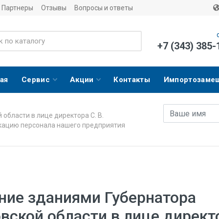
Партнеры
Отзывы
Вопросы и ответы
+7 (343) 385-
ая
Сервис
Акции
Контакты
Импортозаме
Имя
E-mail адрес
области в лице директора С. В.
икацию персонала нашего предприятия
ние зданиями Губернатора
вской области в лице директо