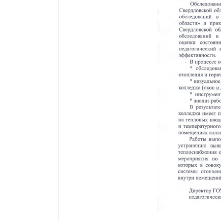
Силовые блоки
Автоматы горения Прома
Danfoss
Программное обеспечение
Специализированное
Универсальное
Теплообменное оборудование
Теплообменники ТТАИ
ЗРА
Шаровые краны
Клапаны
Регуляторы давления
Приводы