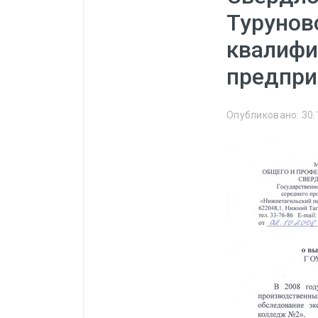
Манометры, термометры
Турунов
Оборудование для монтажа
квалифи
Корректоры газов
предпри
Сумматоры электроэнергии
Автоматика
Опубликовано: 30.
ОВЕН
MEYERTEC
KIPPRIBOR
Термодат
Приборы ПРОМСИТЕХ
Мерадат
Гигротерм
ТРИД