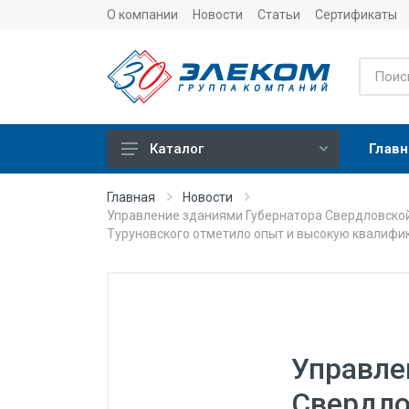
О компании
Новости
Статьи
Сертификаты
Главн
Каталог
Учет
Главная
Новости
Управление зданиями Губернатора Свердловской 
Тепловычислители
Туруновского отметило опыт и высокую квалиф
Расходомеры (счетчики)
Датчики температуры
Датчики давления
Теплосчетчики
Управле
Сервисные устройства
Свердло