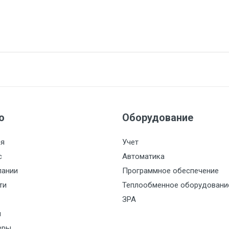
ю
Оборудование
ая
Учет
с
Автоматика
пании
Программное обеспечение
ти
Теплообменное оборудовани
ЗРА
и
еры