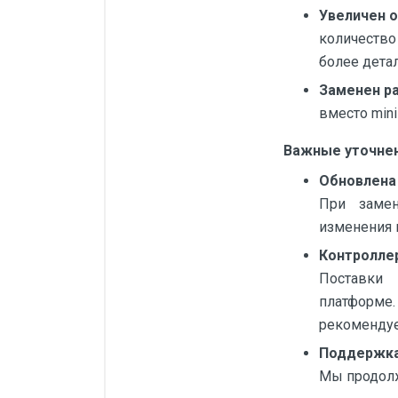
Увеличен 
количество
более дета
Заменен р
вместо min
Важные уточнен
Обновлена
При замен
изменения 
Контролле
Поставки 
платформе.
рекомендуе
Поддержка
Мы продолж