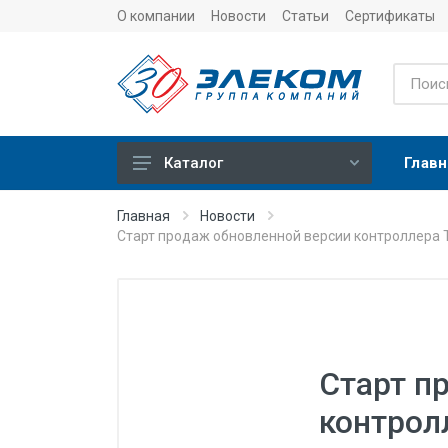
О компании
Новости
Статьи
Сертификаты
Главн
Каталог
Учет
Главная
Новости
Старт продаж обновленной версии контроллера 
Тепловычислители
Расходомеры (счетчики)
Датчики температуры
Датчики давления
Старт п
Теплосчетчики
контрол
Сервисные устройства