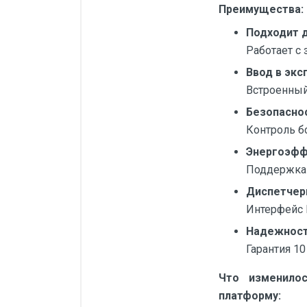
Преимущества:
Силовые блоки
Подходит д
Автоматы горения Прома
Работает с
Danfoss
Ввод в экс
Программное обеспечение
Встроенный
Безопасно
Специализированное
Контроль б
Универсальное
Энергоэфф
Теплообменное оборудование
Поддержка 
Теплообменники ТТАИ
Диспетчер
ЗРА
Интерфейс 
Шаровые краны
Надежнос
Гарантия 10
Клапаны
Что изменило
Регуляторы давления
платформу:
Приводы