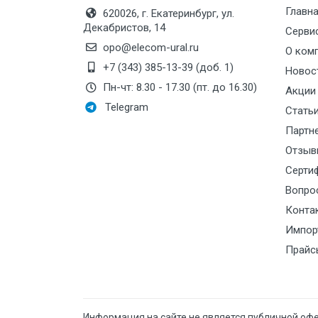
Главн
620026, г. Екатеринбург, ул.
Декабристов, 14
Серви
opo@elecom-ural.ru
О ком
+7 (343) 385-13-39 (доб. 1)
Новос
Пн-чт: 8.30 - 17.30 (пт. до 16.30)
Акции
Telegram
Стать
Партн
Отзыв
Серти
Вопро
Конта
Импор
Прайс
Информация на сайте не является публичной оф