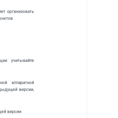
яет организовать
унктов
ции учитывайте
ной аппаратной
едыдущей версии,
щей версии