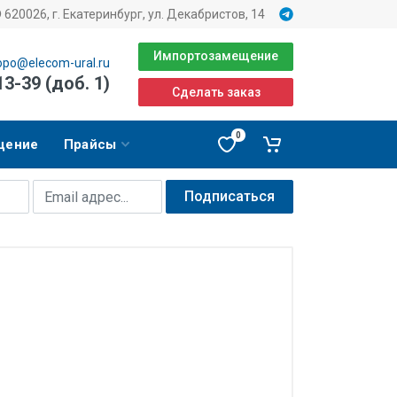
620026, г. Екатеринбург, ул. Декабристов, 14
Импортозамещение
opo@elecom-ural.ru
13-39 (доб. 1)
Сделать заказ
0
щение
Прайсы
Подписаться