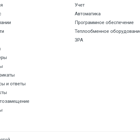
ая
Учет
с
Автоматика
пании
Программное обеспечение
ти
Теплообменное оборудовани
ЗРА
и
еры
ы
фикаты
сы и ответы
кты
тозамещение
ы
ертой