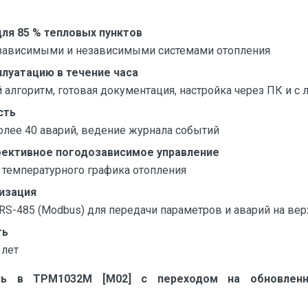
ля 85 % тепловых пунктов
 зависимыми и независимыми системами отопления
плуатацию в течение часа
 алгоритм, готовая документация, настройка через ПК и с
сть
олее 40 аварий, ведение журнала событий
ективное погодозависимое управление
температурного графика отопления
изация
RS-485 (Modbus) для передачи параметров и аварий на ве
ть
 лет
сь в ТРМ1032М [M02] с переходом на обновленн