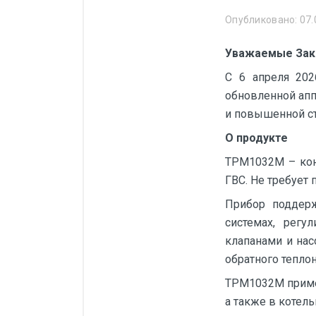
Манометры, термометры
Опубликовано: 07.
Оборудование для монтажа
Уважаемые Зак
Корректоры газов
С 6 апреля 20
Сумматоры электроэнергии
обновленной апп
Автоматика
и повышенной с
ОВЕН
О продукте
MEYERTEC
ТРМ1032М – кон
ГВС. Не требует 
KIPPRIBOR
Прибор поддер
Термодат
системах, регу
Приборы ПРОМСИТЕХ
клапанами и нас
Мерадат
обратного теплон
Гигротерм
ТРМ1032М примен
а также в котель
ТРИД