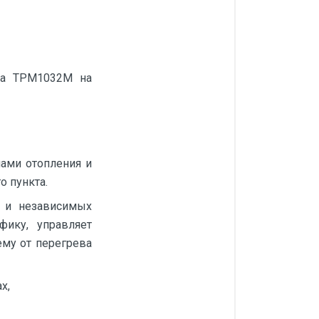
ра ТРМ1032М на
ами отопления и
о пункта.
 и независимых
фику, управляет
ему от перегрева
х,