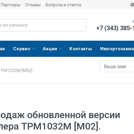
Партнеры
Отзывы
Вопросы и ответы
+7 (343) 385-
ая
Сервис
Акции
Контакты
Импортозаме
Имя
E-mail адрес
ТРМ1032М [M02].
родаж обновленной версии
лера ТРМ1032М [M02].