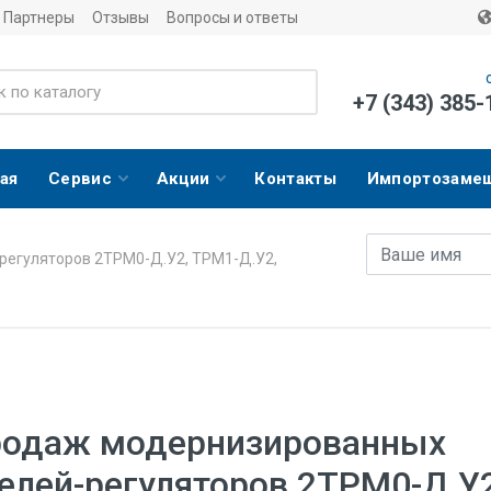
Партнеры
Отзывы
Вопросы и ответы
+7 (343) 385-
ая
Сервис
Акции
Контакты
Импортозаме
Имя
E-mail адрес
регуляторов 2ТРМ0-Д.У2, ТРМ1-Д.У2,
родаж модернизированных
елей-регуляторов 2ТРМ0-Д.У