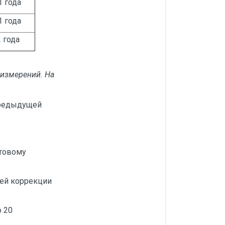
1 года
1 года
2 года
 измерений. На
предыдущей
фтовому
ей коррекции
 20