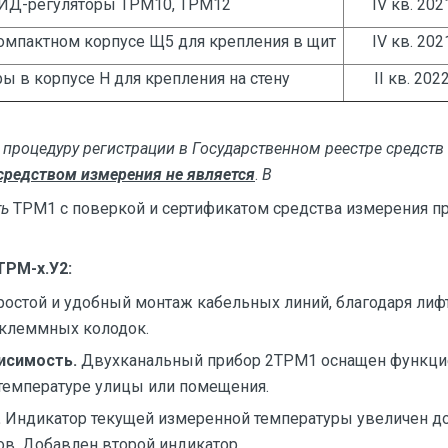
ИД-регуляторы ТРМ10, ТРМ12
IV кв. 202
омпактном корпусе Щ5 для крепления в щит
IV кв. 202
ы в корпусе Н для крепления на стену
II кв. 202
процедуру регистрации в Государственном реестре средств
средством измерения не является
.
В
ть
ТРМ1 с поверкой и сертификатом средства измерения 
РМ-х.У2:
ростой и удобный монтаж кабельных линий, благодаря ли
клеммных колодок.
исимость.
Двухканальный прибор 2ТРМ1 оснащен функци
 температуре улицы или помещения.
.
Индикатор текущей измеренной температуры увеличен до
в. Добавлен второй индикатор.