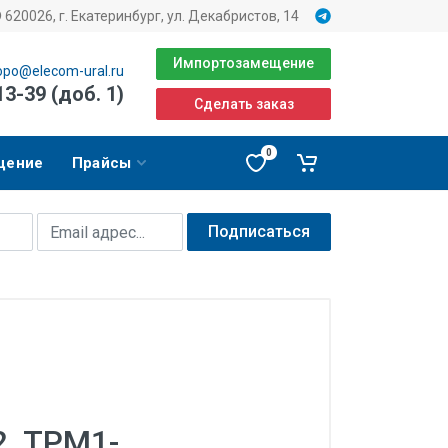
620026, г. Екатеринбург, ул. Декабристов, 14
Импортозамещение
opo@elecom-ural.ru
13-39 (доб. 1)
Сделать заказ
0
щение
Прайсы
Подписаться
2, ТРМ1-