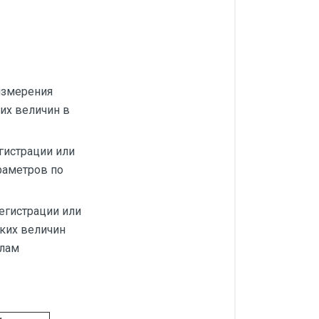
измерения
ких величин в
гистрации или
раметров по
егистрации или
ских величин
алам