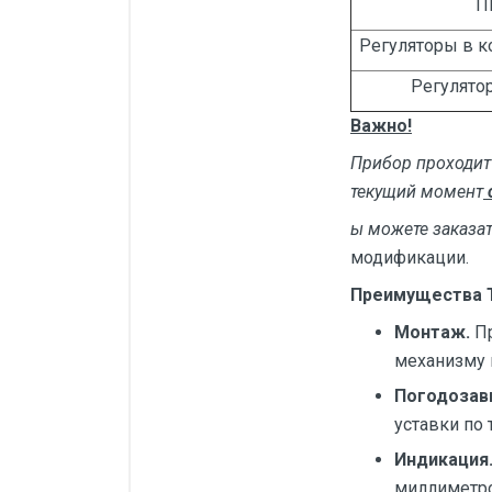
П
Регуляторы в к
Регулятор
Важно!
Прибор проходит 
текущий момент
ы можете заказа
модификации.
Преимущества Т
Монтаж.
П
механизму 
Погодозав
уставки по
Индикация
миллиметро