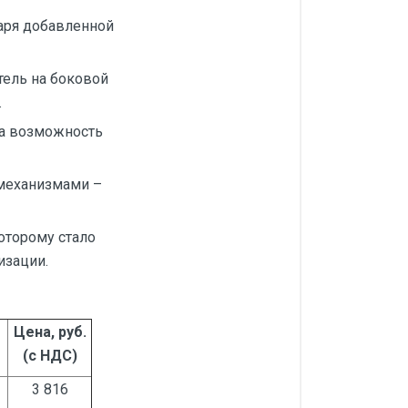
аря добавленной
ель на боковой
.
на возможность
механизмами –
оторому стало
изации.
Цена, руб.
(с НДС)
3 816