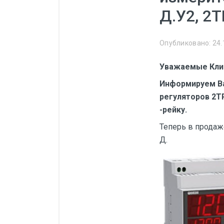
Манометры, термометры
Д.У2, 2
Оборудование для монтажа
Корректоры газов
Опубликовано: 24.
Сумматоры электроэнергии
Уважаемые Кли
Автоматика
Информируем Ва
ОВЕН
регуляторов 2ТР
-рейку.
MEYERTEC
Теперь в продаж
KIPPRIBOR
Д.
Термодат
Приборы ПРОМСИТЕХ
Мерадат
Гигротерм
ТРИД