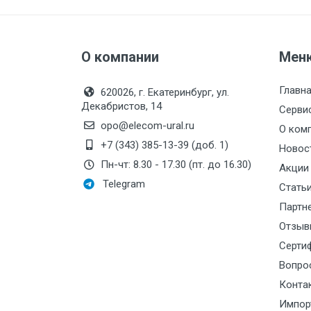
О компании
Мен
Главн
620026, г. Екатеринбург, ул.
Декабристов, 14
Серви
opo@elecom-ural.ru
О ком
+7 (343) 385-13-39 (доб. 1)
Новос
Пн-чт: 8.30 - 17.30 (пт. до 16.30)
Акции
Telegram
Стать
Партн
Отзыв
Серти
Вопро
Конта
Импор