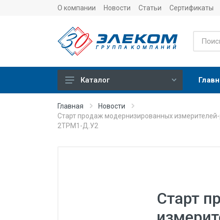
О компании
Новости
Статьи
Сертификаты
Главн
Каталог
Учет
Главная
Новости
Старт продаж модернизированных измерителей-
Тепловычислители
2ТРМ1-Д.У2
Расходомеры (счетчики)
Датчики температуры
Датчики давления
Теплосчетчики
Старт п
Сервисные устройства
измерит