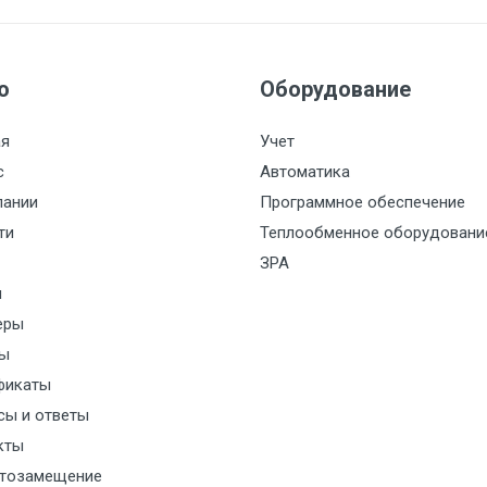
ю
Оборудование
ая
Учет
с
Автоматика
пании
Программное обеспечение
ти
Теплообменное оборудовани
ЗРА
и
еры
ы
фикаты
сы и ответы
кты
тозамещение