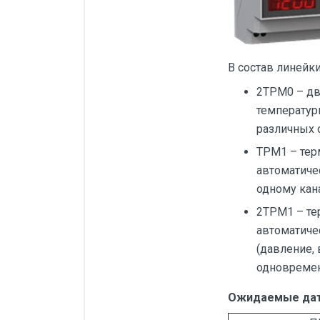
Силовые блоки
Автоматы горения Прома
В состав линейки
Danfoss
2ТРМ0 – дв
Программное обеспечение
температуры
Специализированное
различных 
Универсальное
ТРМ1 – тер
Теплообменное оборудование
автоматиче
одному кан
Теплообменники ТТАИ
2ТРМ1 – те
ЗРА
автоматиче
Шаровые краны
(давление, 
Клапаны
одновремен
Регуляторы давления
Ожидаемые даты
Приводы