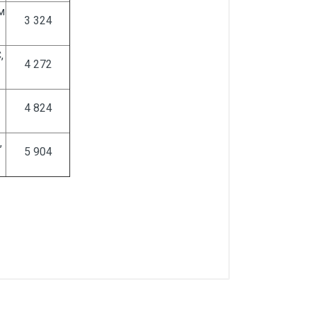
м
3 324
,
4 272
4 824
,
5 904