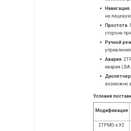
Навигация.
на лицевую
Простота.
П
стороне пр
Ручной ре
управления
Авария.
2ТР
авария LBA.
Диспетчер
возможно в
Условия поставк
Модификация
2ТРМ0-х.У2