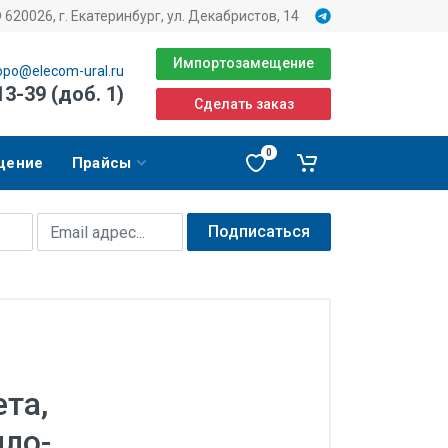
620026, г. Екатеринбург, ул. Декабристов, 14
Импортозамещение
opo@elecom-ural.ru
13-39 (доб. 1)
Сделать заказ
0
щение
Прайсы
Подписаться
та,
пло-