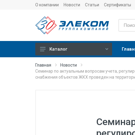
О компании
Новости
Статьи
Сертификаты
Главн
Каталог
Учет
Главная
Новости
Семинар по актуальным вопросам учета, регулир
Тепловычислители
снабжения объектов ЖКХ проведен на территор
Расходомеры (счетчики)
Датчики температуры
Датчики давления
Теплосчетчики
Семинар
Сервисные устройства
регулир