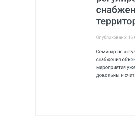
Манометры, термометры
снабжен
Оборудование для монтажа
террито
Корректоры газов
Сумматоры электроэнергии
Опубликовано: 16.
Автоматика
Семинар по акту
ОВЕН
снабжения объек
MEYERTEC
мероприятия уже
довольны и счи
KIPPRIBOR
Термодат
Приборы ПРОМСИТЕХ
Мерадат
Гигротерм
ТРИД