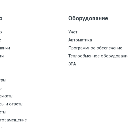
ю
Оборудование
ая
Учет
с
Автоматика
пании
Программное обеспечение
ти
Теплообменное оборудовани
ЗРА
и
еры
ы
фикаты
сы и ответы
кты
тозамещение