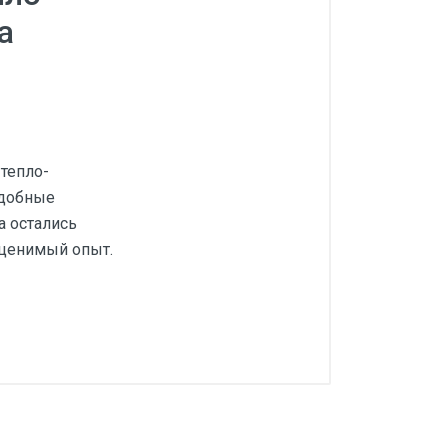
а
тепло-
одобные
а остались
оценимый опыт.