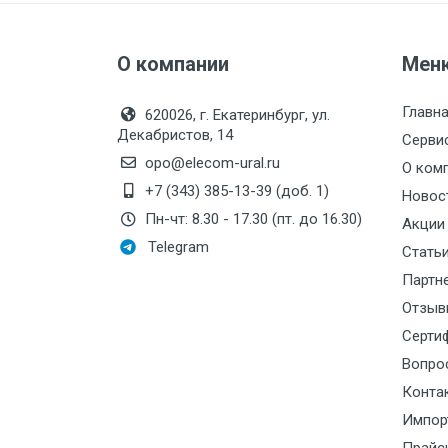
Силовые блоки
О компании
Автоматы горения Прома
Мен
Danfoss
Главн
620026, г. Екатеринбург, ул.
Программное обеспечение
Декабристов, 14
Серви
opo@elecom-ural.ru
Специализированное
О ком
+7 (343) 385-13-39 (доб. 1)
Новос
Универсальное
Пн-чт: 8.30 - 17.30 (пт. до 16.30)
Акции
Теплообменное оборудование
Telegram
Стать
Теплообменники ТТАИ
Партн
ЗРА
Отзыв
Серти
Шаровые краны
Вопро
Клапаны
Конта
Регуляторы давления
Импор
Приводы