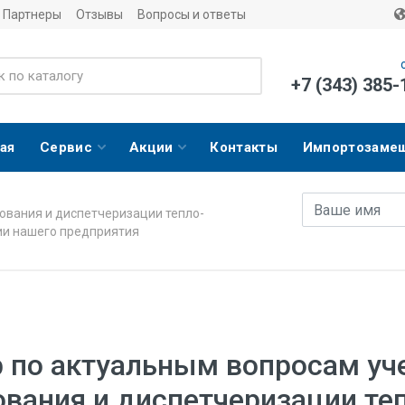
Партнеры
Отзывы
Вопросы и ответы
+7 (343) 385-
ая
Сервис
Акции
Контакты
Импортозаме
Имя
E-mail адрес
ования и диспетчеризации тепло-
ии нашего предприятия
 по актуальным вопросам уче
ования и диспетчеризации те