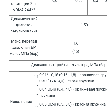
0,6
0,55
0,5
0
кавитации Z по
VDMA 24422
Динамический
диапазон
1:50
регулирования
Макс. перепад
1,6
давления ΔP
(16)
макс., МПа (бар)
Диапазон настройки регулятора, МПа (бар
0,016…0,18 (0,16…1,8) - оранжевая пр
1.1
0,30 (0,24...3,0) - серая пружина
1.2
0,04…0,48 (0,4...4,8) - оранжевая пруж
1.3
пружина
Исполнение
0,05…0,58 (0,5...5,8) - красная пружина