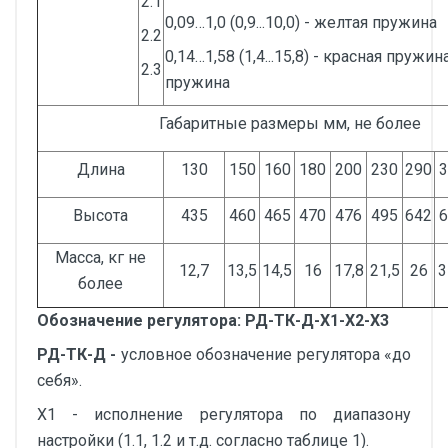
2.1
0,09…1,0 (0,9...10,0) - желтая пружина
2.2
0,14…1,58 (1,4...15,8) - красная пружи
2.3
пружина
Габаритные размеры мм, не более
Длина
130
150
160
180
200
230
290
3
Высота
435
460
465
470
476
495
642
6
Масса, кг не
12,7
13,5
14,5
16
17,8
21,5
26
3
более
Обозначение регулятора:
РД-ТК-Д-X1-X2-X3
РД-ТК-Д -
условное обозначение регулятора «до
себя».
Х1 - исполнение регулятора по диапазону
настройки (1.1, 1.2 и т.д. согласно таблице 1).