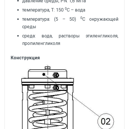
давление среды, PN: 1,6 МПа
0
температура, Т: 150
С – вода
0
температура: (5 – 50)
С окружающей
среды
среда: вода, растворы этиленгликоля,
пропиленгликоля
Конструкция