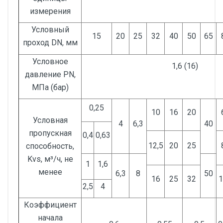
измерения
Условный
15
20
25
32
40
50
65
проход DN, мм
Условное
1,6 (16)
давление РN,
МПа (бар)
0,25
10
16
20
Условная
4
6,3
40
пропускная
0,4
0,63
12,5
20
25
способность,
Kvs, м³/ч, не
1
1,6
менее
6,3
8
50
16
25
32
1
2,5
4
Коэффициент
начала