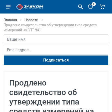
0
Главная
Новости
Продлено свидетельство об утверждении типа средств
измерений на СПТ 941
Имя
E-mail адрес
Подписаться
Продлено
свидетельство об
утверждении типа
средств измерений на