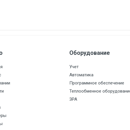
ю
Оборудование
ая
Учет
с
Автоматика
пании
Программное обеспечение
ти
Теплообменное оборудовани
ЗРА
и
еры
ы