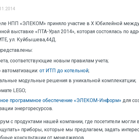
11.2014
еле НПП «ЭЛЕКОМ» приняло участие в Х Юбилейной межд
ой выставке «ПТА-Урал 2014», которая состоялась по адрес
МТЕ, ул. Куйбышева,44Д.
представлены:
ета, соответствующие новым правилам учета;
р автоматизации:
от ИТП до котельной
;
альные модульные решения в уникальной комплекатции;
мате LEGO;
ьное программное обеспечение «ЭЛЕКОМ-Информ»
для со
зации энергоресурсов.
рум с продуктами нашей компании, где посетители могли
ощупать» приборы, которые мы предлагаем, задать интер
обные консультации от менеджеров.