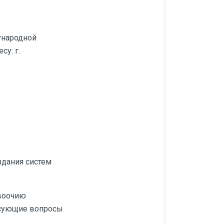
ународной
у: г.
здания систем
 воочию
есующие вопросы