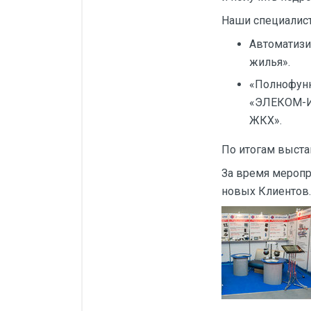
Силовые блоки
Наши специалист
Автоматы горения Прома
Автоматизи
жилья».
Danfoss
«Полнофун
Программное обеспечение
«ЭЛЕКОМ-Ин
Специализированное
ЖКХ».
Универсальное
По итогам выста
Теплообменное оборудование
За время меропр
Теплообменники ТТАИ
новых Клиентов.
ЗРА
Шаровые краны
Клапаны
Регуляторы давления
Приводы