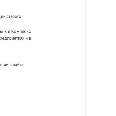
ии старого
льный Комплекс
едприятиях и в
ании и найти