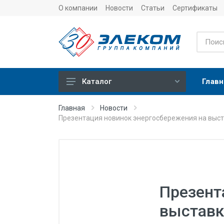
О компании
Новости
Статьи
Сертификаты
Главн
Каталог
Учет
Главная
Новости
Презентация новинок энергосбережения на выст
Тепловычислители
Расходомеры (счетчики)
Датчики температуры
Датчики давления
Презент
Теплосчетчики
выставк
Сервисные устройства