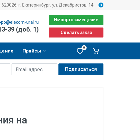
620026, г. Екатеринбург, ул. Декабристов, 14
Импортозамещение
opo@elecom-ural.ru
13-39 (доб. 1)
Сделать заказ
0
щение
Прайсы
Подписаться
ния на