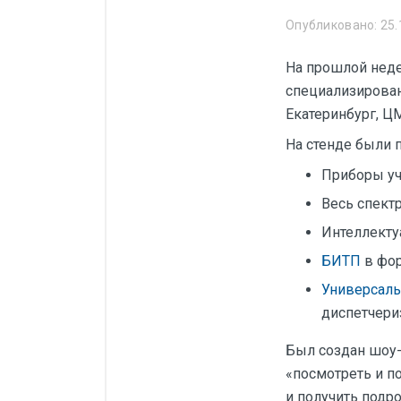
Манометры, термометры
Опубликовано: 25.
Оборудование для монтажа
На прошлой нед
Корректоры газов
специализированн
Сумматоры электроэнергии
Екатеринбург, Ц
Автоматика
На стенде были 
ОВЕН
Приборы уч
MEYERTEC
Весь спект
KIPPRIBOR
Интеллекту
БИТП
в фор
Термодат
Универсал
Приборы ПРОМСИТЕХ
диспетчери
Мерадат
Был создан шоу-
Гигротерм
«посмотреть и п
ТРИД
и получить подр