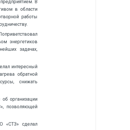
 предприятием. В
тивом в области
отворной работы
рудничеству.
 Поприветствовал
вом энергетиков
нейших задачах,
делал интересный
агрева обратной
сурсы, снижать
 об организации
З», позволяющей
АО «СТЗ» сделал