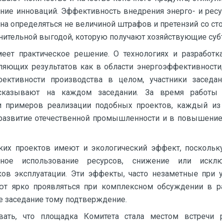
ние инноваций. Эффективность внедрения энерго- и рес
на определяться не величиной штрафов и претензий со с
лнительной выгодой, которую получают хозяйствующие суб
меет практическое решение. О технологиях и разработк
ляющих результатов как в области энергоэффективности,
ктивности производства в целом, участники заседа
ссказывают на каждом заседании. За время работы
и примеров реализации подобных проектов, каждый из
 развитие отечественной промышленности и в повышение
ких проектов имеют и экологический эффект, поскольк
ьное использование ресурсов, снижение или исклю
ков эксплуатации. Эти эффекты, часто незаметные при 
ают ярко проявляться при комплексном обсуждении в р
е заседание тому подтверждение.
вать, что площадка Комитета стала местом встречи 