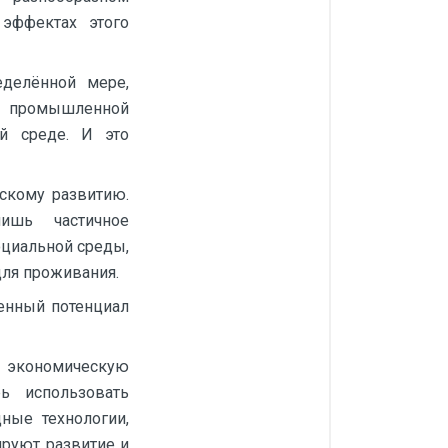
эффектах этого
еделённой мере,
й промышленной
й среде. И это
скому развитию.
ишь частичное
оциальной среды,
для проживания.
енный потенциал
ю экономическую
ь использовать
ные технологии,
ируют развитие и