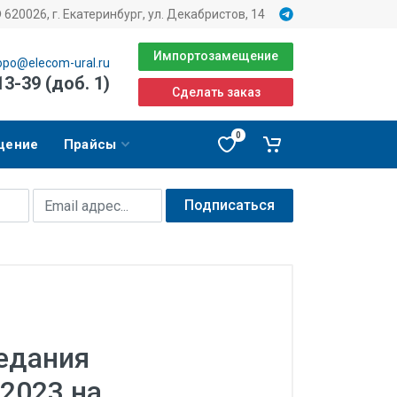
620026, г. Екатеринбург, ул. Декабристов, 14
Импортозамещение
opo@elecom-ural.ru
13-39 (доб. 1)
Сделать заказ
0
щение
Прайсы
Подписаться
едания
2023 на