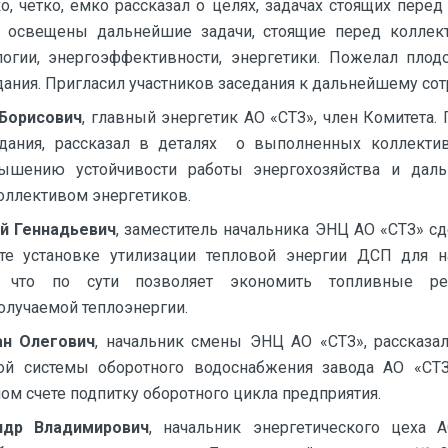
ко, четко, емко рассказал о целях, задачах стоящих перед
 освещены дальнейшие задачи, стоящие перед коллек
ологии, энергоэффективности, энергетики. Пожелал плод
дания. Пригласил участников заседания к дальнейшему сот
Борисович
, главный энергетик АО «СТЗ», член Комитета.
едания, рассказал в деталях о выполненных коллекти
ышению устойчивости работы энергохозяйства и даль
оллективом энергетиков.
й Геннадьевич
, заместитель начальника ЭНЦ АО «СТЗ» с
те установке утилизации тепловой энергии ДСП для н
, что по сути позволяет экономить топливные ре
олучаемой теплоэнергии.
ан Олегович
, начальник смены ЭНЦ АО «СТЗ», рассказал
ой системы оборотного водоснабжения завода АО «СТ
ном счете подпитку оборотного цикла предприятия.
ндр Владимирович
, начальник энергетического цеха 