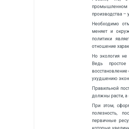
промышленном 
производства – 
Необходимо отм
меняет и окру
политики явля
отношение харак
Но экология не
Ведь простое
восстановление 
ухудшению эконо
Правильной пос
должны расти, а
При этом, сфор
полезность, п
первичные ресу
которые увеличи