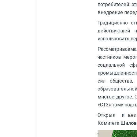
потребителей э
внедрение перед
Традиционно от
действующей н
использовать пе
Рассматриваема
частников меро
социальной сф
промышленности
сил общества,
образовательн
многое другое. 
«СТЗ» тому подт
Открыл и вел 
Комитета
Шилов