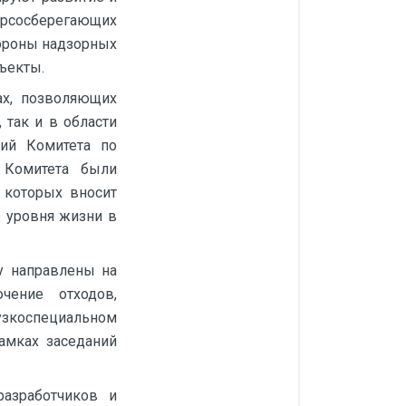
урсосберегающих
тороны надзорных
ъекты.
ах, позволяющих
 так и в области
ний Комитета по
 Комитета были
 которых вносит
 уровня жизни в
у направлены на
чение отходов,
узкоспециальном
амках заседаний
разработчиков и