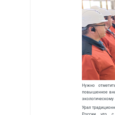
Силовые блоки
Автоматы горения Прома
Danfoss
Программное обеспечение
Специализированное
Универсальное
Теплообменное оборудование
Теплообменники ТТАИ
ЗРА
Нужно отметит
Шаровые краны
повышенное вни
Клапаны
экологическому 
Регуляторы давления
Урал традицион
России, что, 
Приводы