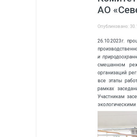
Манометры, термометры
АО «Сев
Оборудование для монтажа
Корректоры газов
Опубликовано: 30.
Сумматоры электроэнергии
26.10.2023г. пр
Автоматика
производственн
ОВЕН
и природоохран
смешанном реж
MEYERTEC
организаций ре
KIPPRIBOR
все этапы рабо
рамках заседа
Термодат
Участникам зас
Приборы ПРОМСИТЕХ
экологическими 
Мерадат
Гигротерм
ТРИД