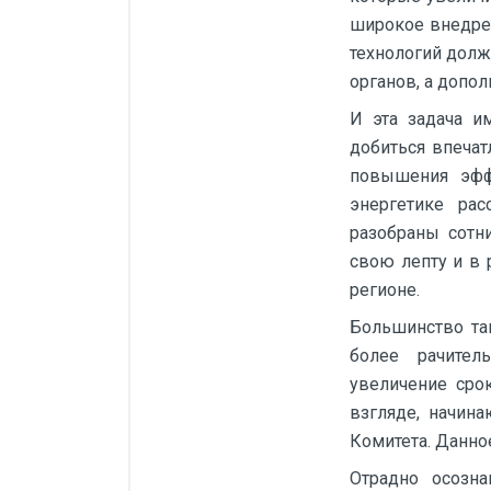
широкое внедре
технологий долж
органов, а допо
И эта задача и
добиться впечат
повышения эффе
энергетике ра
разобраны сотн
свою лепту и в
регионе.
Большинство та
более рачител
увеличение сро
взгляде, начин
Комитета. Данно
Отрадно осозна