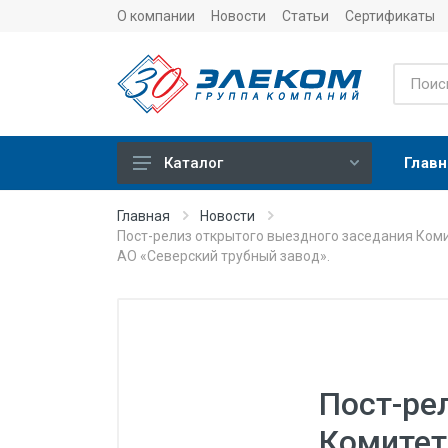
О компании
Новости
Статьи
Сертификаты
Главн
Каталог
Учет
Главная
Новости
Пост-релиз открытого выездного заседания Коми
Тепловычислители
АО «Северский трубный завод».
Расходомеры (счетчики)
Датчики температуры
Датчики давления
Теплосчетчики
Пост-ре
Сервисные устройства
Комитет