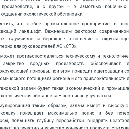
производстве, а с другой – в заметных побочных 
ухудшении экологической обстановки.
етить, что любое промышленное предприятие, в опр
жающий ландшафт. Важнейшим фактором современно
ется вдумчивое и бережное отношение к окружающе
терно для руководителей АО «СТЗ».
 может противопоставляться техническому и технологиче
 закрытие вредных производств, обеспечивает л
окружающей природы, при этом приводит к деградации с
мического потенциала региона и его привлекательности 
тановкой задачи будет такая: экономический и промышл
 экологическая обстановка – постоянно улучшаться.
мулированная таким образом, задача имеет и высоку
оскольку призывает максимально полно и без потер
рсы, повышать глубину переработки, внедрять безотход
вают количество и качество конечного продукта, стимул