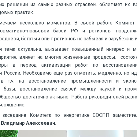
тих решений из самых разных отраслей, облегчает их в
овых практик.
мечаем несколько моментов. В своей работе Комитет 
ормативно-правовой базой РФ и регионов, продол
редовой, богатый опыт регионов не забывая и зарубежны
я тема актуальна, вызывает повышенный интерес и м
приятия, влияет на многие жизненные процессы, состоя
еры в период активизации работ по восстановле
 России. Необходимо еще раз отметить: медленно, но ид
 в т.ч. на восстановление промышленности и экон
ой базы, восстановление связей между наукой и про
Общество достаточно активно. Работа руководителей разн
верждение.
заседание Комитета по энергетике СОСПП заместител
 Владимир Алексеевич
.