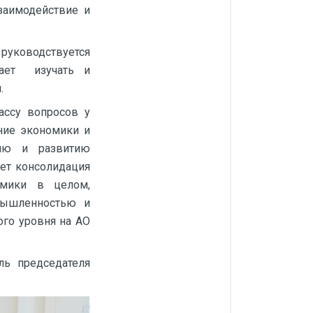
заимодействие и
руководствуется
жает изучать и
й.
ассу вопросов у
ние экономики и
нию и развитию
ет консолидация
омики в целом,
мышленностью и
ого уровня на АО
ь председателя