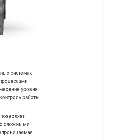
ных системах
 процессами:
змерение уровня
 контроль работы
 позволяет
 со сложными
епроницаемая