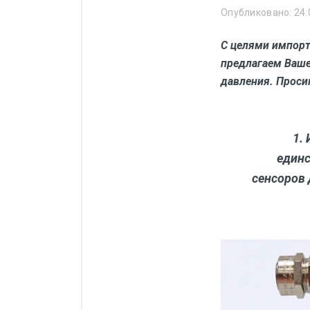
Манометры, термометры
Опубликовано: 24.
Оборудование для монтажа
С целями импорт
Корректоры газов
предлагаем Ваше
Сумматоры электроэнергии
давления. Проси
Автоматика
ОВЕН
1.
MEYERTEC
единс
сенсоров 
KIPPRIBOR
Термодат
Приборы ПРОМСИТЕХ
Мерадат
Гигротерм
ТРИД