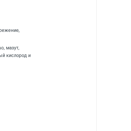
режение,
о, мазут,
ный кислород и