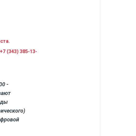
ста.
+7 (343) 385-13-
0 -
вают
еды
ического)
ифровой