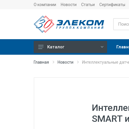
О компании
Новости
Статьи
Сертификаты
Главн
Каталог
Учет
Главная
Новости
Интеллектуальные датч
Тепловычислители
Расходомеры (счетчики)
Датчики температуры
Датчики давления
Интелле
Теплосчетчики
SMART и
Сервисные устройства