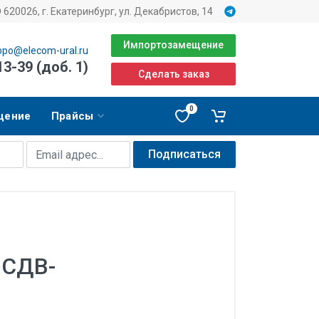
620026, г. Екатеринбург, ул. Декабристов, 14
Импортозамещение
opo@elecom-ural.ru
13-39 (доб. 1)
Сделать заказ
0
щение
Прайсы
Подписаться
 СДВ-