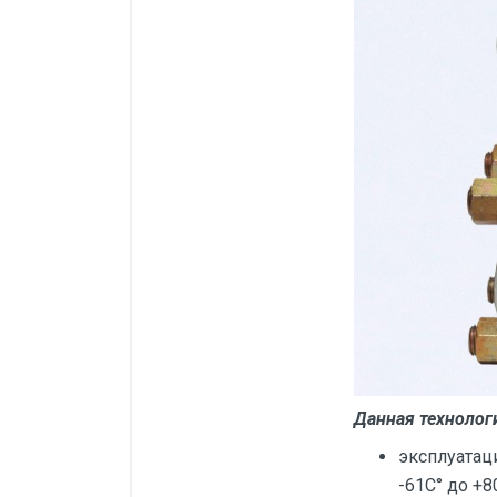
Силовые блоки
Автоматы горения Прома
Danfoss
Программное обеспечение
Специализированное
Универсальное
Теплообменное оборудование
Теплообменники ТТАИ
ЗРА
Шаровые краны
Клапаны
Д
анная технолог
Регуляторы давления
эксплуатац
-61С° до +80
Приводы