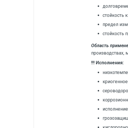
долговреме
стойкость 
предел изм
стойкость 
Область примене
производствах, 
!!! Исполнения:
низкотемпе
криогенное
сероводоро
коррозионн
исполнение
грозозащи
кислородн