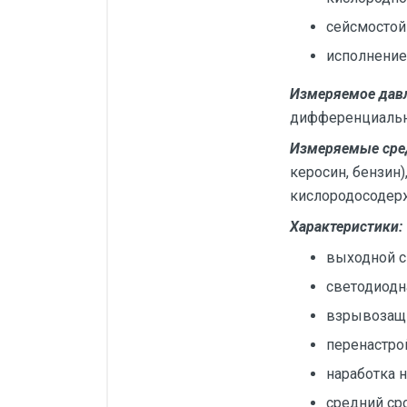
сейсмостой
исполнение
Измеряемое давл
дифференциально
Измеряемые ср
керосин, бензин)
кислородосодер
Характеристики:
выходной си
светодиодна
взрывозащит
перенастро
наработка н
средний ср