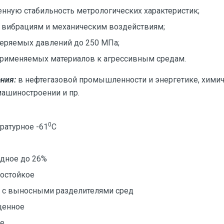
нную стабильность метрологических характеристик;
к вибрациям и механическим воздействиям;
еряемых давлений до 250 МПа;
применяемых материалов к агрессивным средам.
ния:
в нефтегазовой промышленности и энергетике, хими
машиностроении и пр.
0
ратурное -61
С
дное до 26%
остойкое
 с выносными разделителями сред
щенное
ое