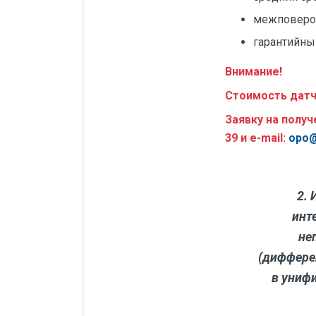
межповероч
гарантийный
Внимание!
Стоимость датч
Заявку на полу
39
и
e
-
mail
:
opo@
2.
инт
не
(диффере
в униф