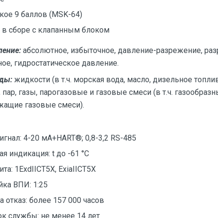
кое 9 баллов (MSK-64)
 в сборе с клапанным блоком
ение:
абсолютное, избыточное, давление-разрежение, раз
е, гидростатическое давление.
еды:
жидкости (в т.ч. морская вода, масло, дизельное топлив
, пар, газы, парогазовые и газовые смеси (в т.ч. газообраз
жащие газовые смеси).
гнал: 4-20 мА+HART®; 0,8-3,2 RS-485
я индикация: t до -61 °C
а: 1ExdIICT5X, ExiaIICT5X
йка ВПИ: 1:25
а отказ: более 157 000 часов
ок службы: не менее 14 лет