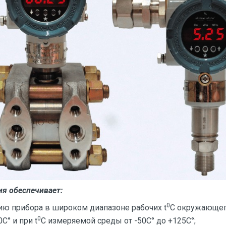
ия обеспечивает:
0
ию прибора в широком диапазоне рабочих t
C окружающег
0
С° и при t
C измеряемой среды от -50С° до +125С°;