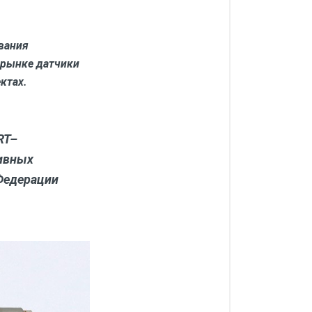
вания
 рынке датчики
ктах.
RT
–
тивных
Федерации