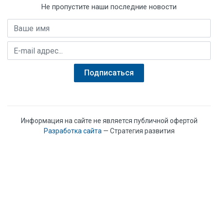
Не пропустите наши последние новости
Давление, МПа:
Имя
Давление, кгс/м3:
E-mail адрес
Давление, кПа:
Qn, м3/час:
Подписаться
Информация на сайте не является публичной офертой
Разработка сайта
— Стратегия развития