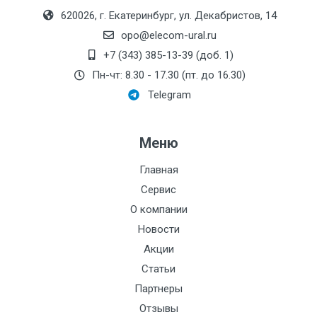
Монтажная длина, мм:
620026, г. Екатеринбург, ул. Декабристов, 14
Производитель:
Вектор-ПМ
opo@elecom-ural.ru
Номинальный диаметр
+7 (343) 385-13-39 (доб. 1)
патрубков, мм:
Пн-чт: 8.30 - 17.30 (пт. до 16.30)
Telegram
Резьба:
Максимальный напор,
Меню
дм:
Электроописание:
Главная
Сервис
Тип мотора:
О компании
Номинальное
Новости
давление:
Акции
Стоимость поверки:
3232
Статьи
Партнеры
t, С:
Отзывы