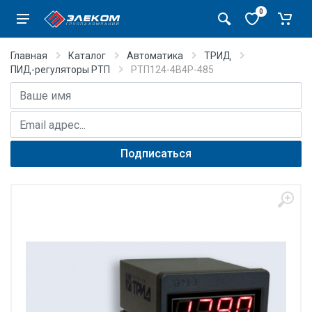
0
Главная
Каталог
Автоматика
ТРИД
ПИД-регуляторы РТП
РТП124-4В4Р-485
Имя
E-mail адрес
Подписаться