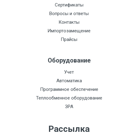
Питание:
Сертификаты
Вопросы и ответы
Сталь:
Контакты
Токовый выход:
Импортозамещение
Функционально:
Прайсы
Импульсный выход:
Оборудование
Индикация:
Интерфейс:
Учет
Автоматика
Класс
Программное обеспечение
пылевлагозащиты
Теплообменное оборудование
IP68:
ЗРА
Материал:
НСХ:
Рассылка
Кол-во каналов: