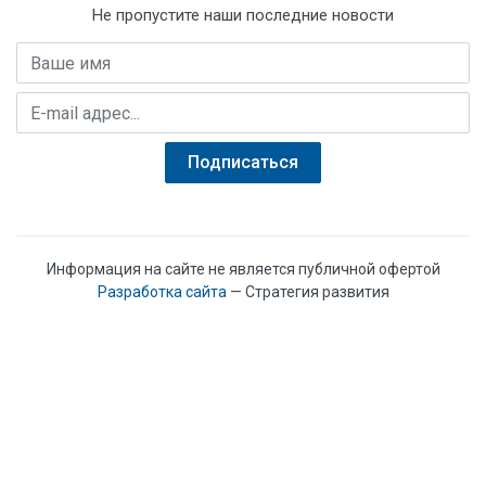
Не пропустите наши последние новости
Давление, МПа:
Имя
Давление, кгс/м3:
E-mail адрес
Давление, кПа:
Qn, м3/час:
Подписаться
Информация на сайте не является публичной офертой
Разработка сайта
— Стратегия развития