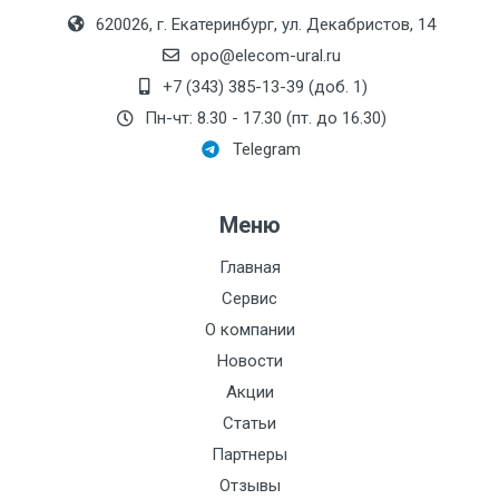
Монтажная длина, мм:
620026, г. Екатеринбург, ул. Декабристов, 14
Производитель:
Вектор-ПМ
opo@elecom-ural.ru
Номинальный диаметр
+7 (343) 385-13-39 (доб. 1)
патрубков, мм:
Пн-чт: 8.30 - 17.30 (пт. до 16.30)
Telegram
Резьба:
Максимальный напор,
Меню
дм:
Электроописание:
Главная
Сервис
Тип мотора:
О компании
Номинальное
Новости
давление:
Акции
Стоимость поверки:
2591
Статьи
Партнеры
t, С:
Отзывы