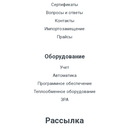
Питание:
Сертификаты
Вопросы и ответы
Сталь:
Контакты
Токовый выход:
Импортозамещение
Функционально:
Прайсы
Импульсный выход:
Оборудование
Индикация:
Интерфейс:
Учет
Автоматика
Класс
Программное обеспечение
пылевлагозащиты
Теплообменное оборудование
IP68:
ЗРА
Материал:
НСХ:
Рассылка
Кол-во каналов: