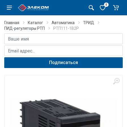
0
Главная
Каталог
Автоматика
ТРИД
ПИД-регуляторы РТП
РТП111-1В2Р
Имя
E-mail адрес
Подписаться