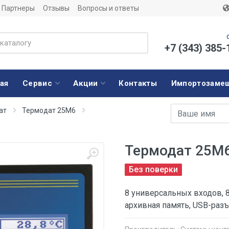
Партнеры
Отзывы
Вопросы и ответы
+7 (343) 385-
ая
Сервис
Акции
Контакты
Импортозаме
Имя
E-mail адрес
ат
Термодат 25М6
Термодат 25M
Без поверки
8 универсальных входов, 8
архивная память, USB-раз