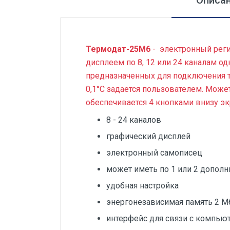
Описа
Силовые блоки
Автоматы горения Прома
Термодат-25М6
- электронный реги
Danfoss
дисплеем по 8, 12 или 24 каналам о
Программное обеспечение
предназначенных для подключения т
Специализированное
0,1°С задается пользователем. Може
обеспечивается 4 кнопками внизу эк
Универсальное
8 - 24 каналов
Теплообменное оборудование
графический дисплей
Теплообменники ТТАИ
электронный самописец
ЗРА
может иметь по 1 или 2 допол
Шаровые краны
удобная настройка
Клапаны
энергонезависимая память 2 М
Регуляторы давления
интерфейс для связи с компью
Приводы