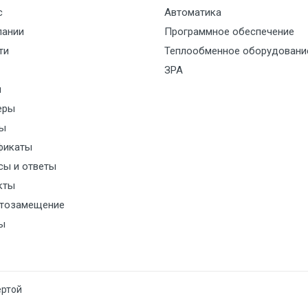
с
Автоматика
дат25M5_24UV
пании
Программное обеспечение
ти
Теплообменное оборудовани
ЗРА
и
еры
ы
фикаты
сы и ответы
40
кты
тозамещение
ы
ертой