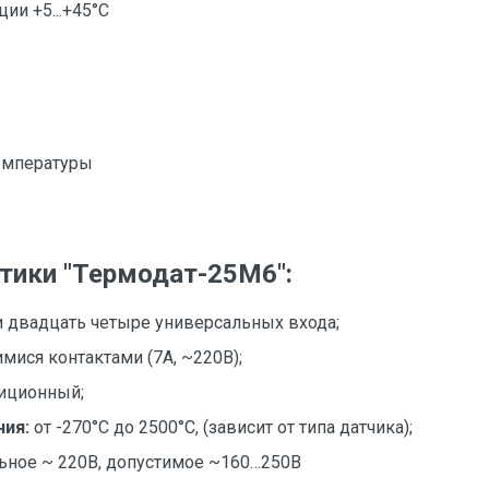
ии +5...+45°С
емпературы
тики "Термодат-25М6":
и двадцать четыре универсальных входа;
ися контактами (7А, ~220В);
иционный;
ния:
от -270°С до 2500°С, (зависит от типа датчика);
ьное ~ 220В, допустимое ~160…250В