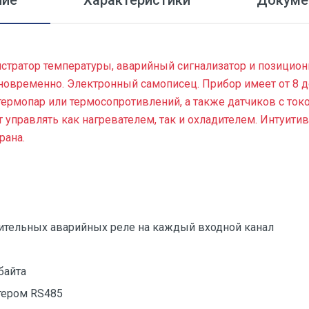
ние
Характеристики
Докуме
стратор температуры, аварийный сигнализатор и позиционн
дновременно. Электронный самописец. Прибор имеет от 8 
ермопар или термосопротивлений, а также датчиков с то
т управлять как нагревателем, так и охладителем. Интуити
рана.
нительных аварийных реле на каждый входной канал
байта
тером RS485