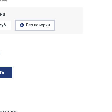
роля
ции
руб.
Без поверки
)
ть