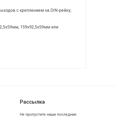
ыходов с креплением на DIN-рейку;
;
92,5х59мм, 159х92,5х59мм или
Загрузить
Загрузить
Загрузить
Загрузить
Рассылка
Загрузить
Не пропустите наши последние