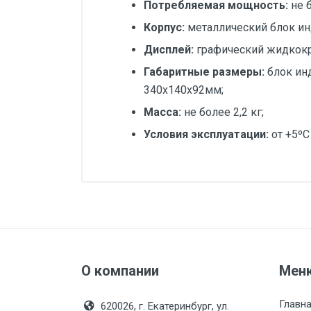
Потребляемая мощность:
не 
Корпус:
металлический блок ин
Дисплей:
графический жидкокр
Габаритные размеры:
блок ин
340х140х92мм;
Масса:
не более 2,2 кг;
Условия эксплуатации:
от +5ºС
Диаметр, мм:
Руководство по эксплуатации Термо
Индикация:
гр
Руководство по эксплуатации Термо
Исполнение:
Руководство по эксплуатации Термо
Метрологический класс:
Монтажная длина, мм:
Руководство по эксплуатации Термо
О компании
Мен
Производитель:
Си
Руководство по эксплуатации Термо
Главн
620026, г. Екатеринбург, ул.