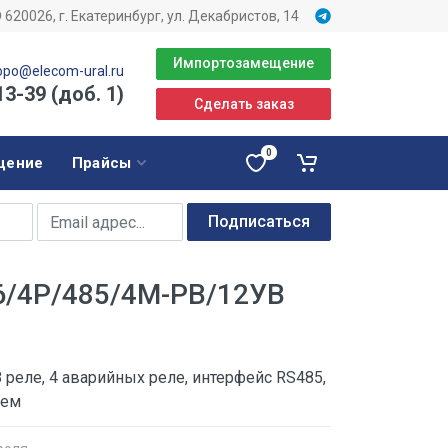
620026, г. Екатеринбург, ул. Декабристов, 14
Импортозамещение
opo@elecom-ural.ru
13-39 (доб. 1)
Сделать заказ
0
щение
Прайсы
Подписаться
6/4Р/485/4М-PB/12УВ
 реле, 4 аварийных реле, интерфейс RS485,
ъем