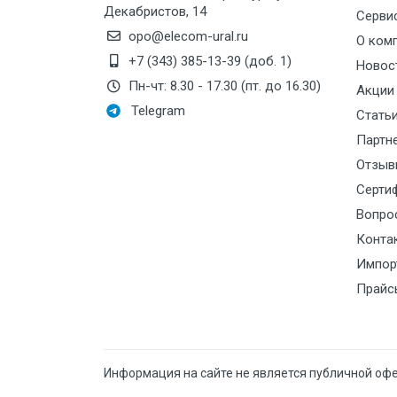
Номинальный диаметр
Декабристов, 14
Серви
патрубков, мм:
Руководство по эксплуатации Термо
opo@elecom-ural.ru
О ком
+7 (343) 385-13-39 (доб. 1)
Резьба:
Новос
Пн-чт: 8.30 - 17.30 (пт. до 16.30)
Акции
Максимальный напор, дм:
Telegram
Стать
Электроописание:
Партн
Отзыв
Тип мотора:
Серти
Номинальное давление:
Вопро
Стоимость поверки:
26
Конта
Импор
Кол-во каналов:
8
Прайс
t, С:
Питание:
Сталь:
Информация на сайте не является публичной оф