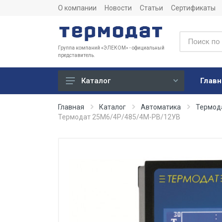
О компании
Новости
Статьи
Сертификаты
Группа компаний «ЭЛЕКОМ» - официальный
представитель.
Главн
Каталог
Учет
Главная
Каталог
Автоматика
Термод
Термодат 25M6/4Р/485/4М-PB/12УВ
Тепловычислители
Расходомеры (счетчики)
Датчики температуры
Датчики давления
Теплосчетчики
Сервисные устройства