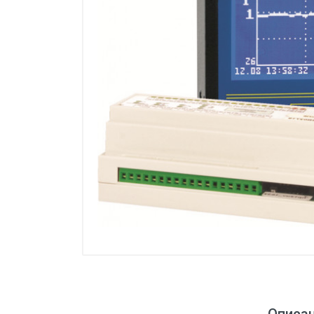
Манометры, термометры
Оборудование для монтажа
Корректоры газов
Сумматоры электроэнергии
Автоматика
ОВЕН
MEYERTEC
KIPPRIBOR
Термодат
Приборы ПРОМСИТЕХ
Мерадат
Гигротерм
ТРИД