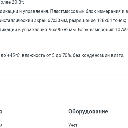
более 20 Вт;
дикации и управления. Пластмассовый блок измерения и в
исталлический экран 67х33мм, разрешение 128х64 точек
дикации и управления: 96х96х82мм; Блок измерения: 107х
 до +45ºС, влажность от 5 до 70%, без конденсации влаги.
дат25M5_8UV
афический
дат25M5_8UV_8R
дат25M5_8UV_8R_8R
дат25M5_12UV
ю
Оборудование
стемы контроля
дат25M5_12UV_12R_12R
ая
Учет