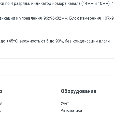
ки по 4 разряда, индикатор номера канала (14мм и 10мм); 
дикации и управления: 96х96х82мм; Блок измерения: 107х
 до +45ºС, влажность от 5 до 90%, без конденсации влаги.
D
дат22M5_8UV
дат22M5_12R
дат22M5_12R_12R
стемы контроля
дат22M5_12UV
ю
Оборудование
ая
Учет
с
Автоматика