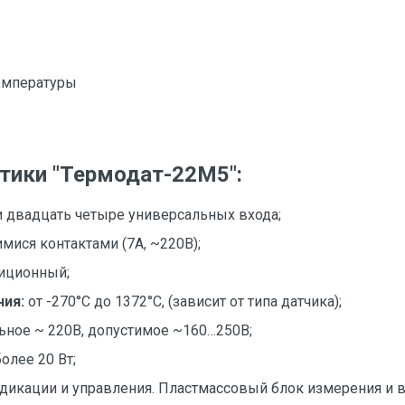
емпературы
тики "Термодат-22М5":
и двадцать четыре универсальных входа;
ися контактами (7А, ~220В);
иционный;
ния:
от -270°С до 1372°С, (зависит от типа датчика);
ьное ~ 220В, допустимое ~160…250В;
более 20 Вт;
дикации и управления. Пластмассовый блок измерения и в