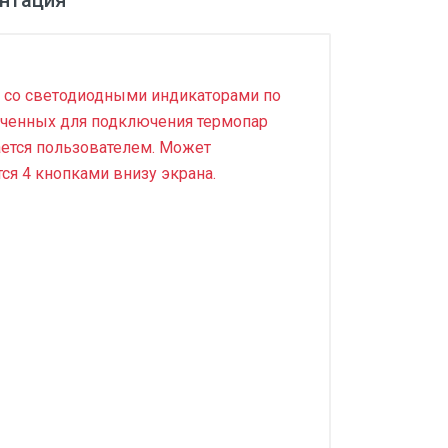
нтация
р со светодиодными индикаторами по
наченных для подключения термопар
ается пользователем. Может
тся 4 кнопками внизу экрана.