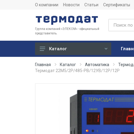
О компании
Новости
Статьи
Сертификаты
Группа компаний «ЭЛЕКОМ» - официальный
представитель.
Главн
Каталог
Учет
Главная
Каталог
Автоматика
Термод
Термодат 22M5/2Р/485-PB/12УВ/12Р/12Р
Тепловычислители
Расходомеры (счетчики)
Датчики температуры
Датчики давления
Теплосчетчики
Сервисные устройства