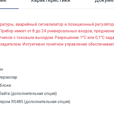
ние
Характеристики
Докуме
ратуры, аварийный сигнализатор и позиционный регулято
 Прибор имеет от 8 до 24 универсальных входов, предназ
тчиков с токовым выходом. Разрешение 1°С или 0,1°С зад
охладителем. Интуитивно понятное управление обеспечивае
ры
термопар
 блоке
айта (дополнительная опция)
тером RS485 (дополнительная опция)