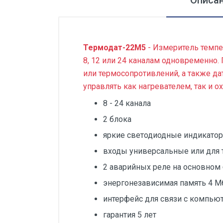
Описа
Силовые блоки
Автоматы горения Прома
Термодат-22М5
- Измеритель темпе
Danfoss
8, 12 или 24 каналам одновременно.
Программное обеспечение
или термосопротивлений, а также да
Специализированное
управлять как нагревателем, так и 
Универсальное
8 - 24 канала
Теплообменное оборудование
2 блока
Теплообменники ТТАИ
яркие светодиодные индикато
ЗРА
входы универсальные или для 
2 аварийных реле на основном
Шаровые краны
энергонезависимая память 4 Мб
Клапаны
интерфейс для связи с компью
Регуляторы давления
гарантия 5 лет
Приводы