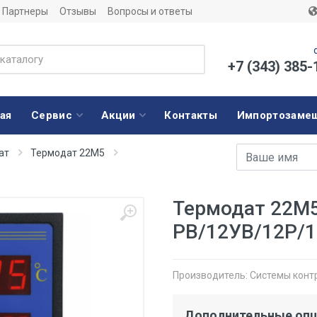
Партнеры
Отзывы
Вопросы и ответы
+7 (343) 385-
ая
Сервис
Акции
Контакты
Импортозаме
Имя
E-mail адрес
ат
Термодат 22М5
Термодат 22M5
PB/12УВ/12Р/
Производитель:
Системы конт
Дополнительные оп