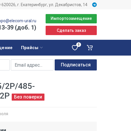
620026, г. Екатеринбург, ул. Декабристов, 14
Импортозамещение
opo@elecom-ural.ru
13-39 (доб. 1)
Сделать заказ
0
щение
Прайсы
Подписаться
/2Р/485-
12Р
Без поверки
роля
ции