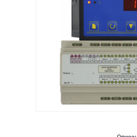
Манометры, термометры
Оборудование для монтажа
Корректоры газов
Сумматоры электроэнергии
Автоматика
ОВЕН
MEYERTEC
KIPPRIBOR
Термодат
Приборы ПРОМСИТЕХ
Мерадат
Гигротерм
ТРИД