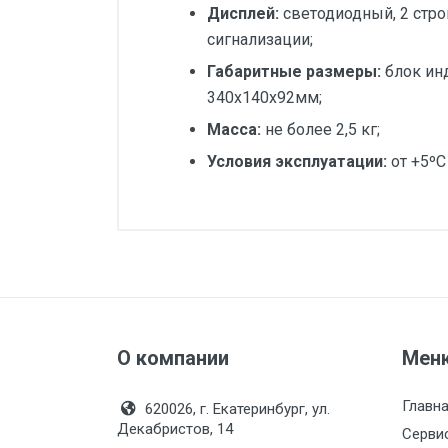
Дисплей:
светодиодный, 2 стро
сигнализации;
Габаритные размеры:
блок ин
340х140х92мм;
Масса:
не более 2,5 кг;
Условия эксплуатации:
от +5ºС
Индикация:
LE
Руководство по эксплуатации Термо
Диаметр, мм:
Руководство по эксплуатации Термо
Исполнение:
Руководство по эксплуатации Термо
Метрологический класс:
Производитель:
Си
Руководство по эксплуатации Термо
О компании
Мен
Монтажная длина, мм:
Главн
620026, г. Екатеринбург, ул.
Номинальный диаметр
Декабристов, 14
Серви