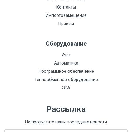
Контакты
Питание:
Импортозамещение
Сталь:
Прайсы
Токовый выход:
Оборудование
Функционально:
Импульсный выход:
Учет
Автоматика
Интерфейс:
Программное обеспечение
Класс
Теплообменное оборудование
пылевлагозащиты
ЗРА
IP68:
Материал:
Рассылка
НСХ:
Не пропустите наши последние новости
Давление, МПа: