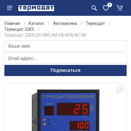
0
Главная
Каталог
Автоматика
Термодат
Термодат 22К5
Термодат 22К5/2Р/485/4М-PB/8УВ/8С/8Р
Имя
E-mail адрес
Подписаться