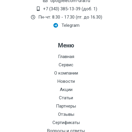
opo@elecom-ural.ru
Руководство по эксплуатации
Термодат22K5_12S_12R
Монтажная длина, мм:
+7 (343) 385-13-39 (доб. 1)
Пн-чт: 8.30 - 17.30 (пт. до 16.30)
Руководство по эксплуатации
Номинальный диаметр
Термодат22K5_12T_12R
Telegram
патрубков, мм:
Максимальный напор,
Меню
дм:
Резьба:
Главная
Сервис
Электроописание:
О компании
Тип мотора:
Новости
Акции
Номинальное
давление:
Статьи
Партнеры
Стоимость поверки:
2640
Отзывы
Кол-во каналов:
8
Сертификаты
Вопросы и ответы
t, С: