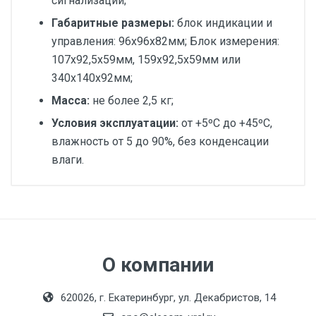
сигнализации;
Габаритные размеры:
блок индикации и
управления: 96х96х82мм; Блок измерения:
107х92,5х59мм, 159х92,5х59мм или
340х140х92мм;
Масса:
не более 2,5 кг;
Условия эксплуатации:
от +5ºС до +45ºС,
влажность от 5 до 90%, без конденсации
влаги.
Индикация:
LED
Руководство по эксплуатации
Термодат22K5_8R_8R
Диаметр, мм:
Руководство по эксплуатации
Исполнение:
Термодат22K5_8T_8R
О компании
Метрологический
Руководство по эксплуатации
класс:
Термодат22K5_12R
620026, г. Екатеринбург, ул. Декабристов, 14
Производитель:
Системы контроля