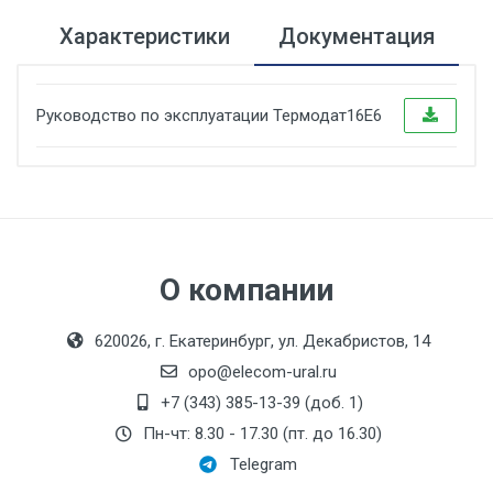
Характеристики
Документация
Руководство по эксплуатации Термодат16E6
Диаметр, мм:
Индикация:
графическая
Исполнение:
О компании
Метрологический
класс:
620026, г. Екатеринбург, ул. Декабристов, 14
Монтажная длина, мм:
opo@elecom-ural.ru
Производитель:
+7 (343) 385-13-39 (доб. 1)
Системы контроля
Пн-чт: 8.30 - 17.30 (пт. до 16.30)
Номинальный диаметр
Telegram
патрубков, мм: