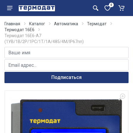
0
Главная
Каталог
Автоматика
Термодат
Термодат 16Е6
Термодат 16E6-А7
(1УВ/1В/2Р/1РС/1Т/1А/485/4М/IP67пп)
Имя
E-mail адрес
Подписаться