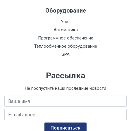
Оборудование
Функционально:
Импульсный выход:
Учет
Автоматика
Интерфейс:
Программное обеспечение
Класс
Теплообменное оборудование
пылевлагозащиты
ЗРА
IP68:
Материал:
Рассылка
НСХ:
Не пропустите наши последние новости
Давление, МПа:
Имя
Давление, кгс/м3:
E-mail адрес
Давление, кПа:
Qn, м3/час:
Подписаться