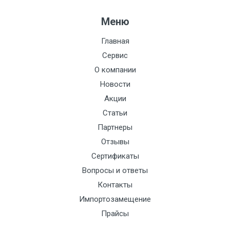
Резьба:
Меню
Максимальный напор,
дм:
Главная
Сервис
Электроописание:
О компании
Тип мотора:
Новости
Акции
Номинальное
давление:
Статьи
Партнеры
Стоимость поверки:
1930
Отзывы
Кол-во каналов:
1
Сертификаты
Вопросы и ответы
t, С:
Контакты
Питание:
Импортозамещение
Сталь:
Прайсы
Токовый выход: