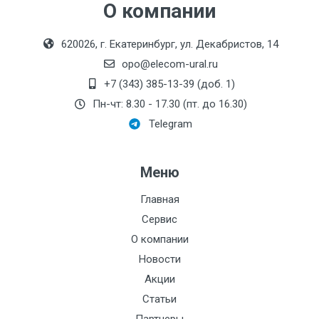
О компании
Метрологический
класс:
620026, г. Екатеринбург, ул. Декабристов, 14
Монтажная длина, мм:
opo@elecom-ural.ru
Производитель:
+7 (343) 385-13-39 (доб. 1)
Системы контроля
Пн-чт: 8.30 - 17.30 (пт. до 16.30)
Номинальный диаметр
Telegram
патрубков, мм:
Резьба:
Меню
Максимальный напор,
дм:
Главная
Сервис
Электроописание:
О компании
Тип мотора:
Новости
Акции
Номинальное
давление:
Статьи