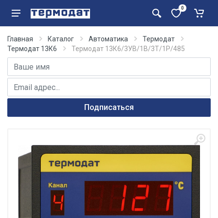
0
Главная
Каталог
Автоматика
Термодат
Термодат 13К6
Термодат 13К6/3УВ/1В/3Т/1Р/485
Имя
E-mail адрес
Подписаться