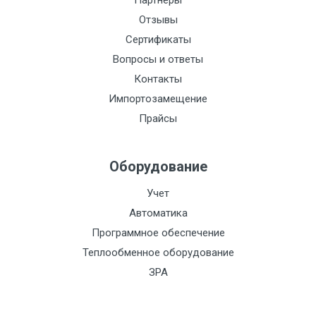
Партнеры
Стоимость поверки:
2130
Отзывы
Кол-во каналов:
3
Сертификаты
Вопросы и ответы
t, С:
Контакты
Питание:
Импортозамещение
Сталь:
Прайсы
Токовый выход:
Оборудование
Функционально:
Импульсный выход:
Учет
Автоматика
Интерфейс:
Программное обеспечение
Класс
Теплообменное оборудование
пылевлагозащиты
ЗРА
IP68:
Материал: