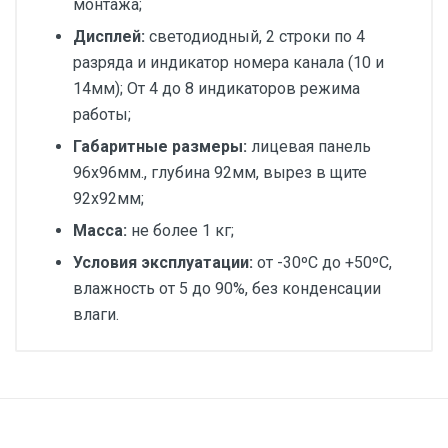
монтажа;
Дисплей:
светодиодный, 2 строки по 4
разряда и индикатор номера канала (10 и
14мм); От 4 до 8 индикаторов режима
работы;
Габаритные размеры:
лицевая панель
96х96мм., глубина 92мм, вырез в щите
92х92мм;
Масса:
не более 1 кг;
Условия эксплуатации:
от -30ºС до +50ºС,
влажность от 5 до 90%, без конденсации
влаги.
Диаметр, мм:
Руководство по эксплуатации Термодат13K6
Индикация:
светодиодная
Исполнение: