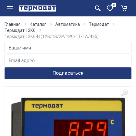
0
Главная
Каталог
Автоматика
Термодат
Термодат 12К6
Термодат 12К6-Н (1УВ/1В/2Р/1РС/1Т/1А/485)
Имя
E-mail адрес
Подписаться