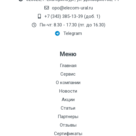
Монтажная длина, мм:
opo@elecom-ural.ru
Производитель:
+7 (343) 385-13-39 (доб. 1)
Системы контроля
Пн-чт: 8.30 - 17.30 (пт. до 16.30)
Номинальный диаметр
Telegram
патрубков, мм:
Резьба:
Меню
Максимальный напор,
дм:
Главная
Сервис
Электроописание:
О компании
Тип мотора:
Новости
Акции
Номинальное
давление:
Статьи
Партнеры
Стоимость поверки:
1930
Отзывы
Кол-во каналов:
1
Сертификаты