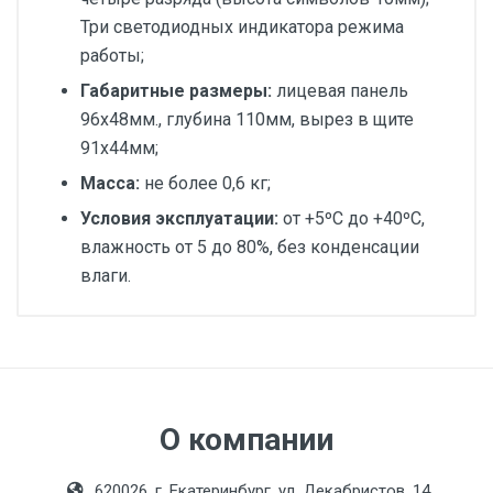
Три светодиодных индикатора режима
работы;
Габаритные размеры:
лицевая панель
96х48мм., глубина 110мм, вырез в щите
91х44мм;
Масса:
не более 0,6 кг;
Условия эксплуатации:
от +5ºС до +40ºС,
влажность от 5 до 80%, без конденсации
влаги.
Диаметр, мм:
Руководство по эксплуатации Термодат12K6
Индикация:
светодиодная
Исполнение:
О компании
Метрологический
класс:
620026, г. Екатеринбург, ул. Декабристов, 14