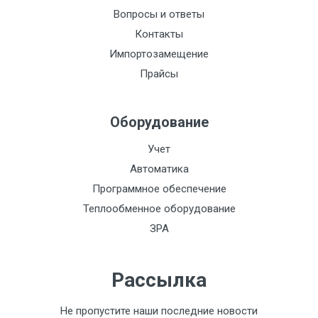
Вопросы и ответы
t, С:
Контакты
Питание:
Импортозамещение
Сталь:
Прайсы
Токовый выход:
Оборудование
Функционально:
Импульсный выход:
Учет
Автоматика
Интерфейс:
Программное обеспечение
Класс
Теплообменное оборудование
пылевлагозащиты
ЗРА
IP68:
Материал:
Рассылка
НСХ:
Не пропустите наши последние новости