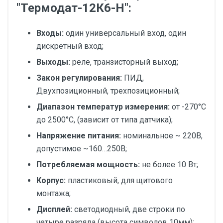
"Термодат-12К6-Н":
Входы:
один универсальный вход, один
дискретный вход;
Выходы:
реле, транзисторный выход;
Закон регулирования:
ПИД,
Двухпозиционный, трехпозиционный;
Диапазон температур измерения:
от -270°С
до 2500°С, (зависит от типа датчика);
Напряжение питания:
номинальное ~ 220В,
допустимое ~160…250В;
Потребляемая мощность:
не более 10 Вт;
Корпус:
пластиковый, для щитового
монтажа;
Дисплей:
светодиодный, две строки по
четыре разряда (высота символов 10мм);