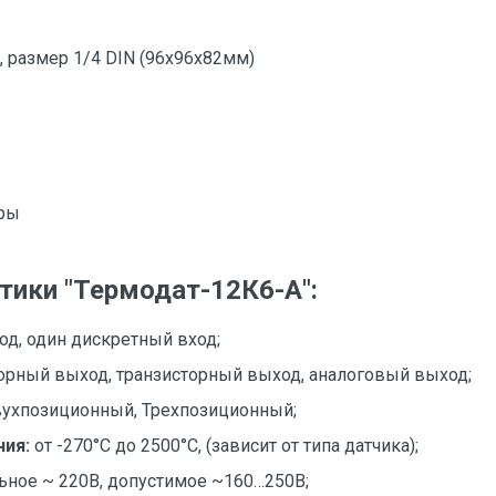
 размер 1/4 DIN (96х96х82мм)
уры
тики "Термодат-12К6-А":
од, один дискретный вход;
орный выход, транзисторный выход, аналоговый выход;
ухпозиционный, Трехпозиционный;
ния:
от -270°С до 2500°С, (зависит от типа датчика);
ное ~ 220В, допустимое ~160…250В;