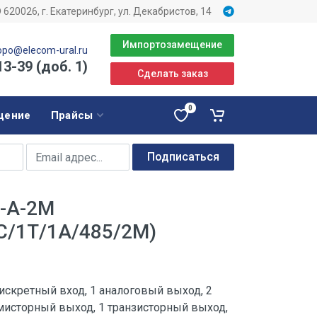
620026, г. Екатеринбург, ул. Декабристов, 14
Импортозамещение
opo@elecom-ural.ru
13-39 (доб. 1)
Сделать заказ
0
щение
Прайсы
Подписаться
-А-2М
С/1Т/1А/485/2М)
искретный вход, 1 аналоговый выход, 2
имисторный выход, 1 транзисторный выход,