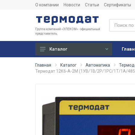
О компании
Новости
Статьи
Сертификаты
Группа компаний «ЭЛЕКОМ» - официальный
представитель.
Главн
Каталог
Учет
Главная
Каталог
Автоматика
Термод
Термодат 12К6-А-2М (1УВ/1В/2Р/1РС/1Т/1А/48
Тепловычислители
Расходомеры (счетчики)
Датчики температуры
Датчики давления
Теплосчетчики
Сервисные устройства