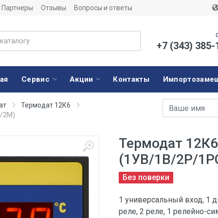
Партнеры
Отзывы
Вопросы и ответы
+7 (343) 385-
ая
Сервис
Акции
Контакты
Импортозаме
Имя
E-mail адрес
ат
Термодат 12К6
5/2М)
Термодат 12К6
(1УВ/1В/2Р/1Р
Без поверки
1 универсальный вход, 1 д
реле, 2 реле, 1 релейно-с