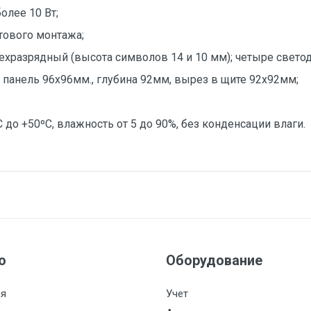
более 10 Вт;
тового монтажа;
ехразрядный (высота символов 14 и 10 мм); четыре свето
 панель 96х96мм., глубина 92мм, вырез в щите 92х92мм;
С до +50ºС, влажность от 5 до 90%, без конденсации влаги.
ат12K6
етодиодная
ю
Оборудование
стемы контроля
ая
Учет