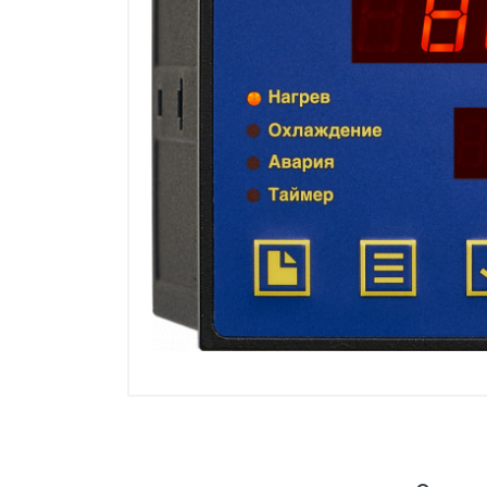
Манометры, термометры
Оборудование для монтажа
Корректоры газов
Сумматоры электроэнергии
Автоматика
ОВЕН
MEYERTEC
KIPPRIBOR
Термодат
Приборы ПРОМСИТЕХ
Мерадат
Гигротерм
ТРИД