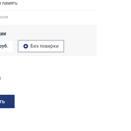
я память
роля
ции
руб.
Без поверки
)
ть