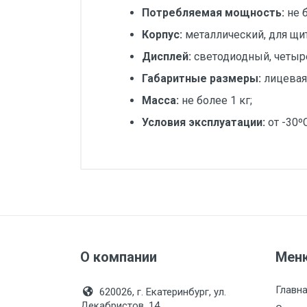
Потребляемая мощность:
не 
Корпус:
металлический, для щи
Дисплей:
светодиодный, четыр
Габаритные размеры:
лицевая
Масса:
не более 1 кг;
Условия эксплуатации:
от -30º
Диаметр, мм:
Руководство по эксплуатации Термод
Индикация:
св
Исполнение:
Метрологический класс:
Монтажная длина, мм:
О компании
Мен
Производитель:
Си
Главн
620026, г. Екатеринбург, ул.
Номинальный диаметр
Декабристов, 14