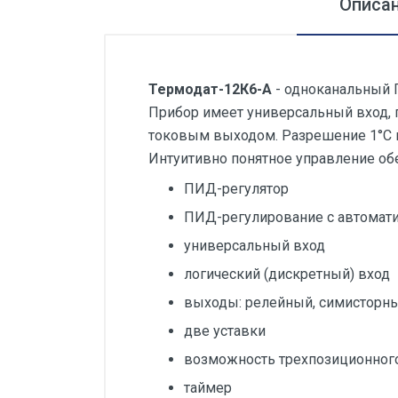
Описа
Силовые блоки
Автоматы горения Прома
Danfoss
Термодат-12К6-А
- одноканальный 
Прибор имеет универсальный вход, 
Программное обеспечение
токовым выходом. Разрешение 1°С ил
Специализированное
Интуитивно понятное управление об
Универсальное
ПИД-регулятор
Теплообменное оборудование
ПИД-регулирование с автомат
Теплообменники ТТАИ
универсальный вход
ЗРА
логический (дискретный) вход
Шаровые краны
выходы: релейный, симисторны
две уставки
Клапаны
возможность трехпозиционног
Регуляторы давления
таймер
Приводы