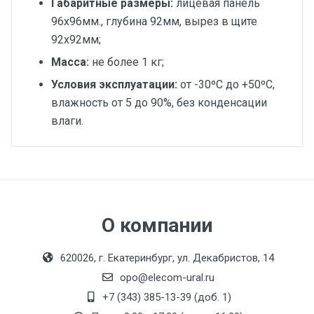
Габаритные размеры:
лицевая панель
96х96мм., глубина 92мм, вырез в щите
92х92мм;
Масса:
не более 1 кг;
Условия эксплуатации:
от -30ºС до +50ºС,
влажность от 5 до 90%, без конденсации
влаги.
Номинальный диаметр
Руководство по эксплуатации Термодат11M6
патрубков, мм:
Максимальный напор,
дм:
О компании
Электроописание:
620026, г. Екатеринбург, ул. Декабристов, 14
Тип мотора:
opo@elecom-ural.ru
t, С:
+7 (343) 385-13-39 (доб. 1)