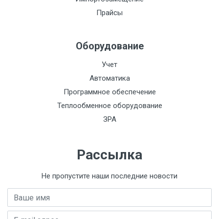
Прайсы
Монтажная длина, мм:
Интерфейс:
Оборудование
Класс
пылевлагозащиты
Учет
IP68:
Автоматика
Программное обеспечение
Материал:
Теплообменное оборудование
Метрологический
ЗРА
класс:
НСХ:
Рассылка
Кол-во каналов:
3
Не пропустите наши последние новости
Давление, МПа:
Имя
Давление, кгс/м3:
E-mail адрес
Давление, кПа: