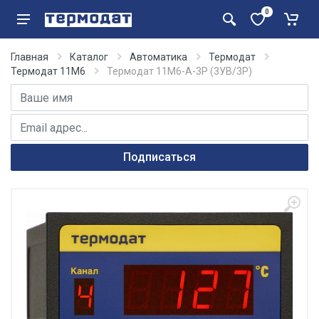
0
Главная
Каталог
Автоматика
Термодат
Термодат 11М6
Термодат 11М6-А-3Р (3УВ/3Р)
Имя
E-mail адрес
Подписаться