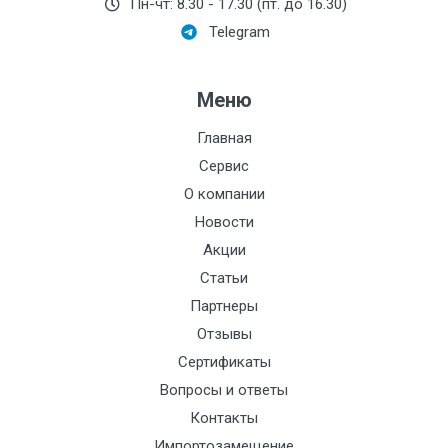
Номинальное
Пн-чт: 8.30 - 17.30 (пт. до 16.30)
давление:
Telegram
Стоимость поверки:
2130
Меню
Питание:
Сталь:
Главная
Сервис
Производитель:
Системы контроля
О компании
Токовый выход:
Новости
Акции
Исполнение:
Статьи
Диаметр, мм:
Партнеры
Функционально:
Отзывы
Сертификаты
Резьба:
Вопросы и ответы
Импульсный выход:
Контакты
Индикация:
светодиодная
Импортозамещение