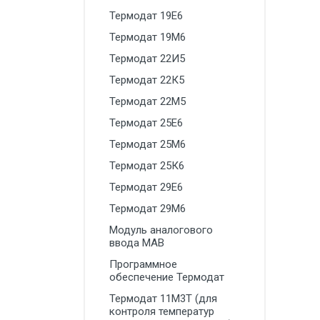
Термодат 19Е6
Силовые блоки
Термодат 19М6
Автоматы горения Прома
Термодат 22И5
Danfoss
Термодат 22К5
Программное обеспечение
Термодат 22М5
Специализированное
Термодат 25Е6
Универсальное
Термодат 25М6
Термодат 25К6
Теплообменное оборудование
Термодат 29Е6
Теплообменники ТТАИ
Термодат 29М6
ЗРА
Модуль аналогового
Шаровые краны
ввода МАВ
Программное
Клапаны
обеспечение Термодат
Регуляторы давления
Термодат 11М3Т (для
контроля температур
Приводы