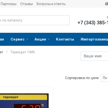
Партнеры
Отзывы
Вопросы и ответы
+7 (343) 385-
ая
Сервис
Акции
Контакты
Импортозаме
ат
Термодат 10И6
Имя
E-mail адрес
Сортировка по цене