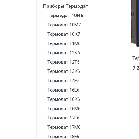
Манометры, термометры
Приборы Термодат
Оборудование для монтажа
Термодат 10И6
Термодат 10М7
Корректоры газов
Термодат 10К7
Сумматоры электроэнергии
Термодат 11М6
Автоматика
Термодат 12К6
ОВЕН
Те
Термодат 12Т6
7 
MEYERTEC
Термодат 13К6
KIPPRIBOR
Термодат 14Е5
Термодат 16Е6
Термодат
Термодат 16К6
Приборы ПРОМСИТЕХ
Термодат 16М6
Мерадат
Термодат 17Е6
Гигротерм
Термодат 17М6
ТРИД
Термодат 18Е6