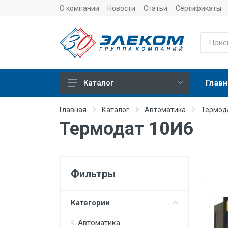
О компании
Новости
Статьи
Сертификаты
Главн
Каталог
Учет
Главная
Каталог
Автоматика
Термод
Термодат 10И6
Тепловычислители
Расходомеры (счетчики)
Датчики температуры
Фильтры
Датчики давления
Теплосчетчики
Категории
Сервисные устройства
Автоматика