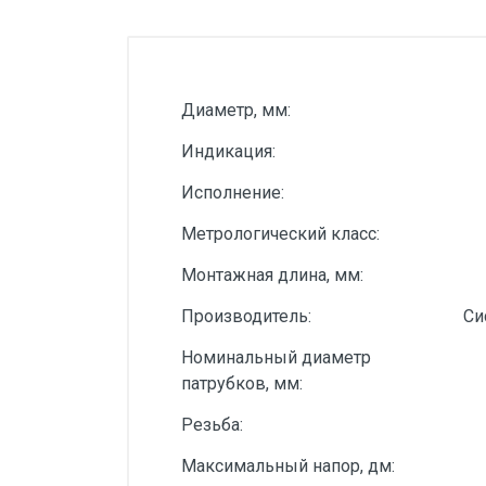
Силовые блоки
Автоматы горения Прома
Danfoss
Диаметр, мм:
Программное обеспечение
Индикация:
Специализированное
Исполнение:
Универсальное
Метрологический класс:
Теплообменное оборудование
Монтажная длина, мм:
Теплообменники ТТАИ
Производитель:
Си
ЗРА
Номинальный диаметр
Шаровые краны
патрубков, мм:
Клапаны
Резьба:
Регуляторы давления
Максимальный напор, дм:
Приводы