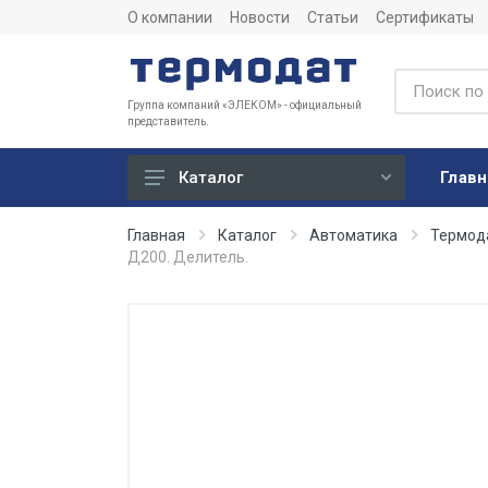
О компании
Новости
Статьи
Сертификаты
Группа компаний «ЭЛЕКОМ» - официальный
представитель.
Главн
Каталог
Учет
Главная
Каталог
Автоматика
Термод
Д200. Делитель.
Тепловычислители
Расходомеры (счетчики)
Датчики температуры
Датчики давления
Теплосчетчики
Сервисные устройства