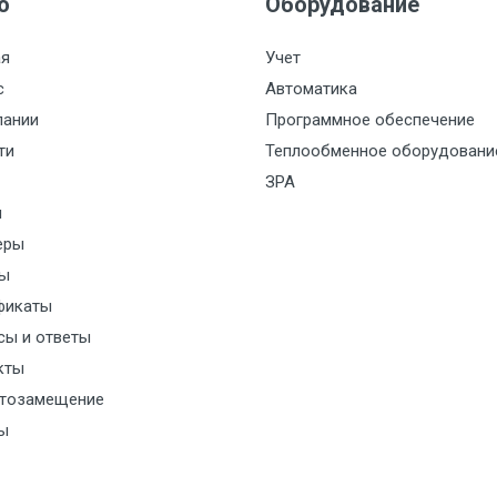
ю
Оборудование
ая
Учет
с
Автоматика
пании
Программное обеспечение
ти
Теплообменное оборудовани
ЗРА
и
еры
ы
фикаты
сы и ответы
кты
тозамещение
ы