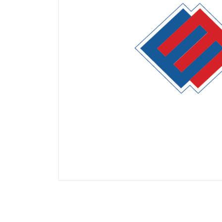
Манометры, термометры
Оборудование для монтажа
Корректоры газов
Сумматоры электроэнергии
Автоматика
ОВЕН
MEYERTEC
KIPPRIBOR
Термодат
Приборы ПРОМСИТЕХ
Мерадат
Гигротерм
ТРИД