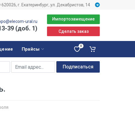
620026, г. Екатеринбург, ул. Декабристов, 14
Импортозамещение
opo@elecom-ural.ru
13-39 (доб. 1)
Сделать заказ
0
щение
Прайсы
Подписаться
ь.
роля