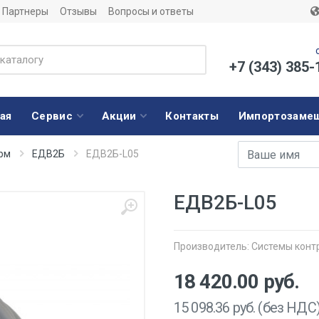
Партнеры
Отзывы
Вопросы и ответы
+7 (343) 385-
ая
Сервис
Акции
Контакты
Импортозаме
Имя
E-mail адрес
рм
ЕДВ2Б
ЕДВ2Б-L05
ЕДВ2Б-L05
Производитель:
Системы конт
18 420.00
руб.
15 098.36
руб. (без НДС