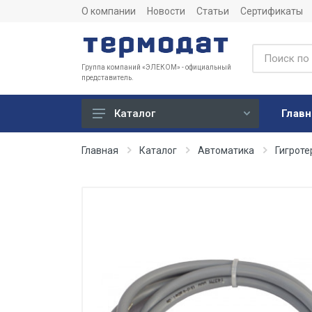
О компании
Новости
Статьи
Сертификаты
Группа компаний «ЭЛЕКОМ» - официальный
представитель.
Главн
Каталог
Учет
Главная
Каталог
Автоматика
Гигроте
Тепловычислители
Расходомеры (счетчики)
Датчики температуры
Датчики давления
Теплосчетчики
Сервисные устройства