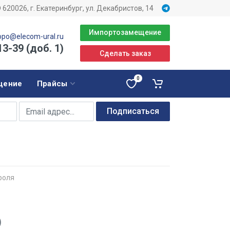
620026, г. Екатеринбург, ул. Декабристов, 14
Импортозамещение
opo@elecom-ural.ru
13-39 (доб. 1)
Сделать заказ
0
щение
Прайсы
Подписаться
роля
)