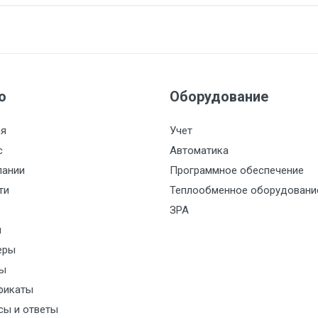
ю
Оборудование
ая
Учет
с
Автоматика
пании
Программное обеспечение
ти
Теплообменное оборудовани
ЗРА
и
стемы контроля
еры
ы
фикаты
сы и ответы