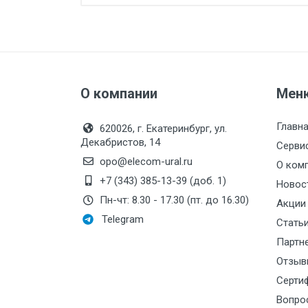
патрубков, мм:
Максимальный напор, дм:
Электроописание:
Тип мотора:
О компании
Мен
t, С:
Главн
620026, г. Екатеринбург, ул.
Номинальное давление:
Декабристов, 14
Серви
Стоимость поверки:
opo@elecom-ural.ru
О ком
+7 (343) 385-13-39 (доб. 1)
Питание:
Новос
Пн-чт: 8.30 - 17.30 (пт. до 16.30)
Акции
Сталь:
Telegram
Стать
Производитель:
Си
Партн
Отзыв
Токовый выход:
Серти
Исполнение:
Вопро