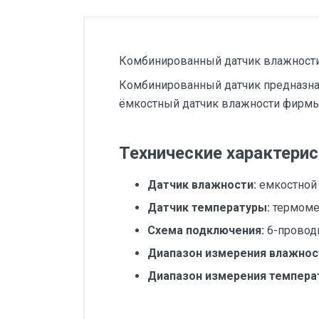
Силовые блоки
Автоматы горения Прома
Комбинированный датчик влажности
Danfoss
Комбинированный датчик предназнач
Программное обеспечение
ёмкостный датчик влажности фирмы 
Специализированное
Универсальное
Технические характерис
Теплообменное оборудование
Датчик влажности:
емкостной 
Теплообменники ТТАИ
Датчик температуры:
термоме
ЗРА
Схема подключения:
6-провод
Шаровые краны
Диапазон измерения влажнос
Клапаны
Диапазон измерения темпера
Регуляторы давления
Номинальный диаметр
Приводы