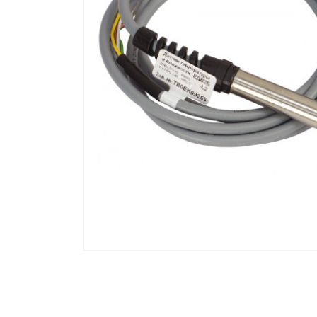
Манометры, термометры
Оборудование для монтажа
Корректоры газов
Сумматоры электроэнергии
Автоматика
ОВЕН
MEYERTEC
KIPPRIBOR
Термодат
Приборы ПРОМСИТЕХ
Мерадат
Гигротерм
ТРИД