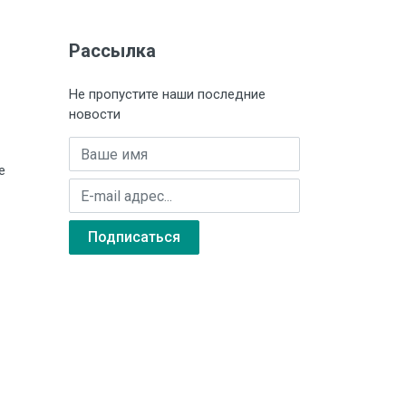
Рассылка
,6 A
Не пропустите наши последние
,2 А
новости
20…+50 °С
Имя
е
E-mail адрес
 кВ
Подписаться
 кВ
а DIN-рейку Д2, 36×90×58 мм
а DIN-рейку Д3, 54×90×58 мм