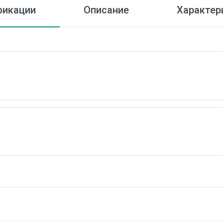
икации
Описание
Характер
тока
1
5
ока не более
3