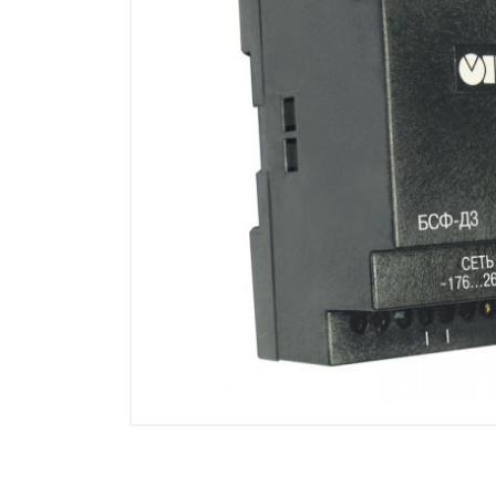
Манометры, термометры
Оборудование для монтажа
Корректоры газов
Сумматоры электроэнергии
Автоматика
ОВЕН
MEYERTEC
KIPPRIBOR
Термодат
Приборы ПРОМСИТЕХ
Мерадат
Гигротерм
ТРИД