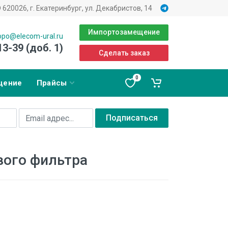
620026, г. Екатеринбург, ул. Декабристов, 14
Импортозамещение
opo@elecom-ural.ru
13-39 (доб. 1)
Сделать заказ
0
щение
Прайсы
Подписаться
вого фильтра