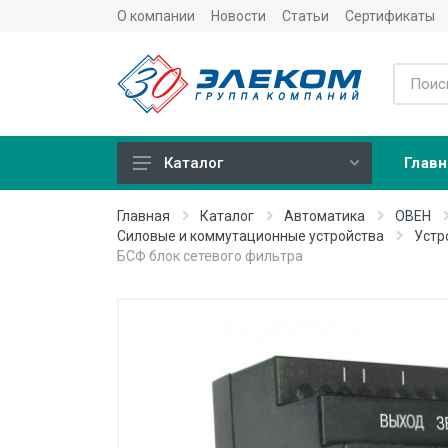
О компании
Новости
Статьи
Сертификаты
Главн
Каталог
Учет
Главная
Каталог
Автоматика
ОВЕН
Силовые и коммутационные устройства
Устр
Тепловычислители
БСФ блок сетевого фильтра
Расходомеры (счетчики)
Датчики температуры
Датчики давления
Теплосчетчики
Сервисные устройства