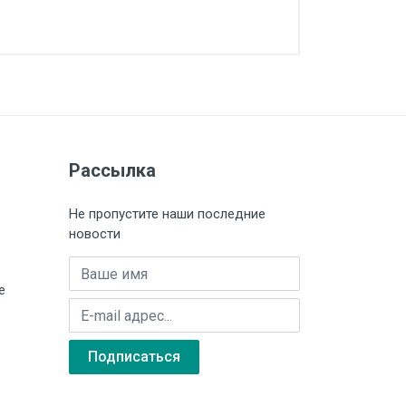
PYF-
PYF-
Рассылка
2
044BE/2BL
044BE/2WH
)
(голубая)
(белая)
Не пропустите наши последние
новости
Имя
е
E-mail адрес
Подписаться