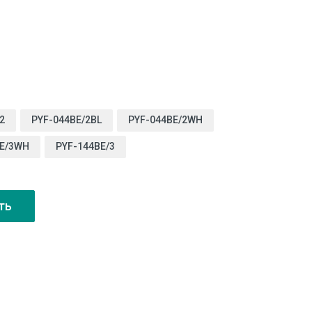
2
PYF-044BE/2BL
PYF-044BE/2WH
BE/3WH
PYF-144BE/3
ть