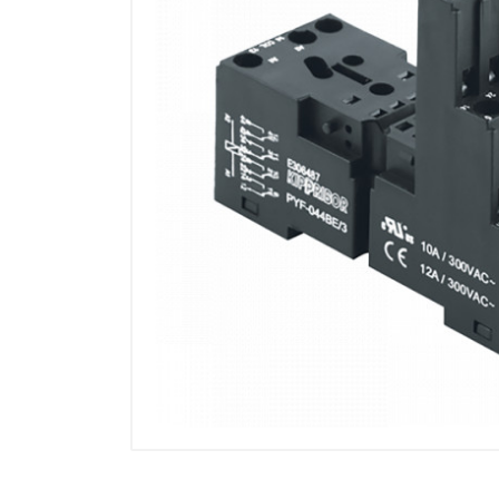
Манометры, термометры
Оборудование для монтажа
Корректоры газов
Сумматоры электроэнергии
Автоматика
ОВЕН
MEYERTEC
KIPPRIBOR
Термодат
Приборы ПРОМСИТЕХ
Мерадат
Гигротерм
ТРИД