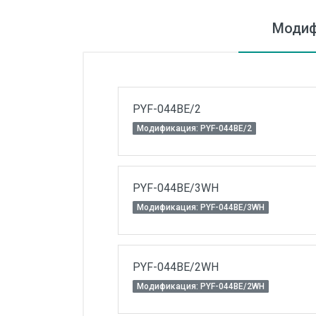
Силовые блоки
Модиф
Автоматы горения Прома
Danfoss
Программное обеспечение
PYF-044BE/2
Специализированное
Модификация: PYF-044BE/2
Универсальное
Теплообменное оборудование
PYF-044BE/3WH
Теплообменники ТТАИ
Модификация: PYF-044BE/3WH
ЗРА
Шаровые краны
Клапаны
PYF-044BE/2WH
Модификация: PYF-044BE/2WH
Регуляторы давления
Приводы