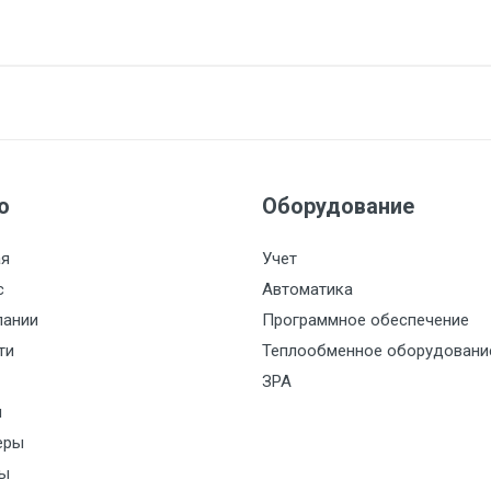
ЕН
PYF-
ю
Оборудование
PYF-044BE
044BE/
(черная
ая
Учет
с
Автоматика
пании
Программное обеспечение
ти
Теплообменное оборудовани
ЗРА
и
еры
ы