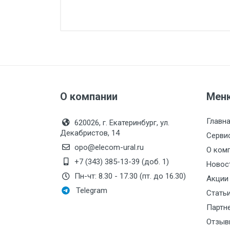
Стоимость поверки:
Производитель:
ОВ
Аксессуары:
О компании
Мен
Схема подключения
Главн
620026, г. Екатеринбург, ул.
Декабристов, 14
Серви
opo@elecom-ural.ru
О ком
+7 (343) 385-13-39 (доб. 1)
Новос
Пн-чт: 8.30 - 17.30 (пт. до 16.30)
Акции
Telegram
Стать
Партн
Отзыв