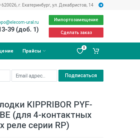
620026, г. Екатеринбург, ул. Декабристов, 14
Импортозамещение
opo@elecom-ural.ru
13-39 (доб. 1)
Сделать заказ
0
щение
Прайсы
Подписаться
одки KIPPRIBOR PYF-
4BE (для 4-контактных
 реле серии RP)