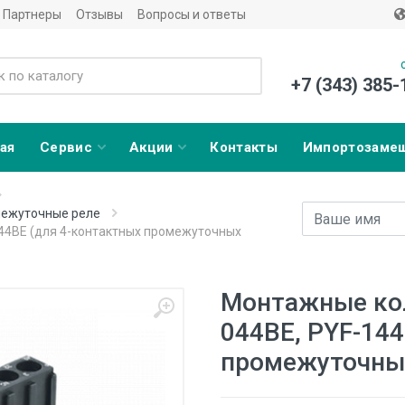
Партнеры
Отзывы
Вопросы и ответы
+7 (343) 385-
ая
Сервис
Акции
Контакты
Импортозаме
Имя
E-mail адрес
ежуточные реле
44BE (для 4-контактных промежуточных
Монтажные кол
044BE, PYF-14
промежуточных