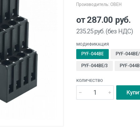
Производитель:
ОВЕН
от 287.00
руб.
235.25
руб. (без НДС)
МОДИФИКАЦИЯ
PYF-044BE
PYF-044BE/
PYF-044BE/3
PYF-044
КОЛИЧЕСТВО
Купи