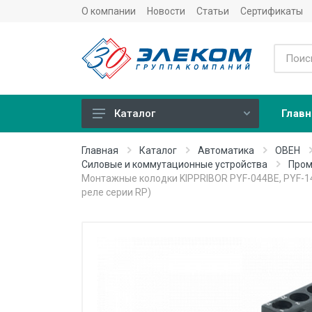
О компании
Новости
Статьи
Сертификаты
Главн
Каталог
Учет
Главная
Каталог
Автоматика
ОВЕН
Силовые и коммутационные устройства
Пром
Тепловычислители
Монтажные колодки KIPPRIBOR PYF-044BE, PYF-1
реле серии RP)
Расходомеры (счетчики)
Датчики температуры
Датчики давления
Теплосчетчики
Сервисные устройства