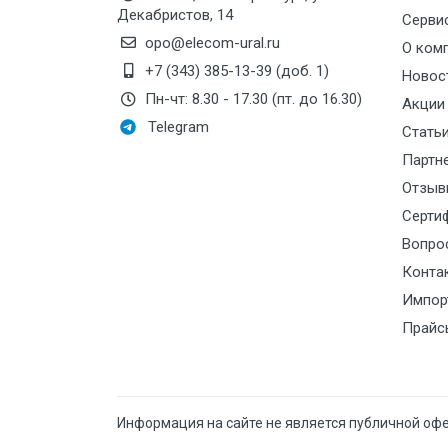
Декабристов, 14
Серви
Выходное напряжение
3×220
opo@elecom-ural.ru
О ком
Выходной ток
7,0 А
+7 (343) 385-13-39 (доб. 1)
Новос
Пн-чт: 8.30 - 17.30 (пт. до 16.30)
Акции
0...6
Telegram
Выходная частота
Стать
0...3
Партн
Отзыв
Серти
Асинх
Вопро
Синхр
Режим управления
Конта
ПЧВ1-
Импор
SVC в
Прайс
Перегрузочная
150 % 
способность
Информация на сайте не является публичной оф