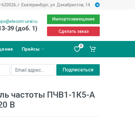
620026, г. Екатеринбург, ул. Декабристов, 14
Импортозамещение
opo@elecom-ural.ru
13-39 (доб. 1)
Сделать заказ
0
щение
Прайсы
Подписаться
ль частоты ПЧВ1-1К5-А
20 В