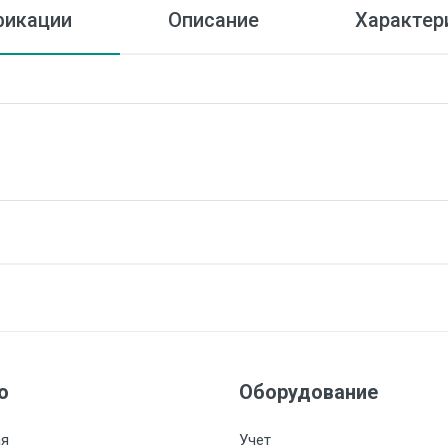
икации
Описание
Характер
ЕН
ние
ю
Оборудование
 В
ая
Учет