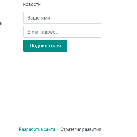
новости
Имя
е
E-mail адрес
Подписаться
(доступно только в модификациях
В1-х-В)
Разработка сайта
— Стратегия развития