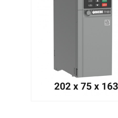
Манометры, термометры
Оборудование для монтажа
Корректоры газов
Сумматоры электроэнергии
Автоматика
ОВЕН
MEYERTEC
KIPPRIBOR
Термодат
Приборы ПРОМСИТЕХ
Мерадат
Гигротерм
ТРИД