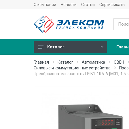
О компании
Новости
Статьи
Сертификаты
Главн
Каталог
Учет
Главная
Каталог
Автоматика
ОВЕН
Силовые и коммутационные устройства
Прео
Тепловычислители
Преобразователь частоты ПЧВ1-1К5-А [М01] 1,5 к
Расходомеры (счетчики)
Датчики температуры
Датчики давления
Теплосчетчики
Сервисные устройства