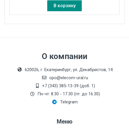
В корзину
Параметр
Значение
Рабочая частота
47…63 Гц
Рабочее напряжение
230 В
О компании
для дросселей РСО
Рабочее напряжение
500 В
620026, г. Екатеринбург, ул. Декабристов, 14
для дросселей РСТ
opo@elecom-ural.ru
+7 (343) 385-13-39 (доб. 1)
Способ охлаждения по
С (естественное
Пн-чт: 8.30 - 17.30 (пт. до 16.30)
ГОСТ 11677-85
воздушное)
Telegram
Исполнение
Открытое
Класс
Меню
РСх-ххх-А – F (155 °C)
нагревостойкости по