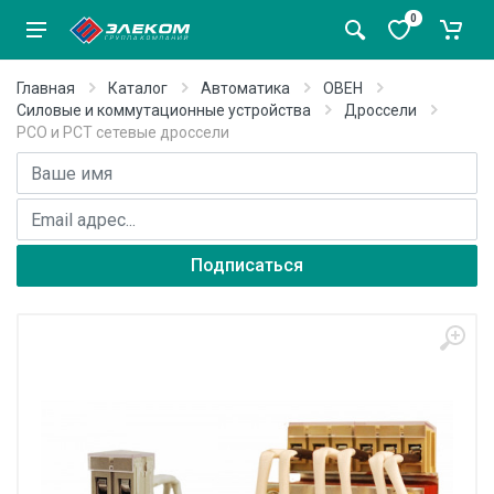
0
Главная
Каталог
Автоматика
ОВЕН
Силовые и коммутационные устройства
Дроссели
РСО и РСТ сетевые дроссели
Имя
E-mail адрес
Подписаться